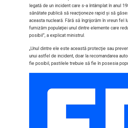
legată de un incident care s-a întâmplat în anul 198
sănătate publică să reacţioneze rapid şi să găses
aceasta nucleară. Fără să îngrijorăm în vreun fel
furnizăm populaţiei unul dintre elemente care reduc
posibil”, a explicat ministrul.
„Unul dintre ele este această protecţie sau preve
unui astfel de incident, doar la recomandarea autor
fie posibil, pastilele trebuie să fie în posesia popu