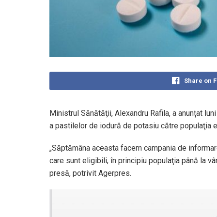
Share on 
Ministrul Sănătăţii, Alexandru Rafila, a anunțat l
a pastilelor de iodură de potasiu către populaţia el
„Săptămâna aceasta facem campania de informare şi
care sunt eligibili, în principiu populaţia până la v
presă, potrivit Agerpres.