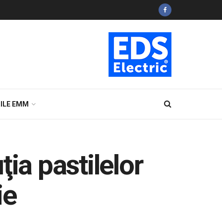
ILE EMM
ia pastilelor
ie