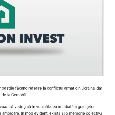
 pastile făcând referire la conflictul armat din Ucraina, dar
 de la Cernobîl.
oastră vedeţi că în vecinătatea imediată a graniţelor
 amploare. În mod evident, există şi o memorie colectivă