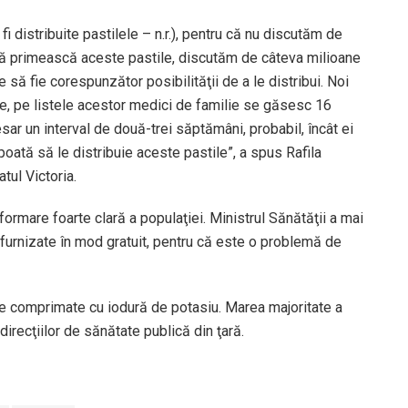
i distribuite pastilele – n.r.), pentru că nu discutăm de
ă primească aceste pastile, discutăm de câteva milioane
ie să fie corespunzător posibilităţii de a le distribui. Noi
e, pe listele acestor medici de familie se găsesc 16
ar un interval de două-trei săptămâni, probabil, încât ei
poată să le distribuie aceste pastile”, a spus Rafila
tul Victoria.
ormare foarte clară a populaţiei. Ministrul Sănătăţii a mai
 furnizate în mod gratuit, pentru că este o problemă de
de comprimate cu iodură de potasiu. Marea majoritate a
direcţiilor de sănătate publică din ţară.