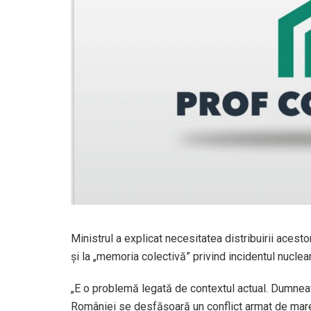
Ministrul a explicat necesitatea distribuirii acestor
şi la „memoria colectivă” privind incidentul nuclear
„E o problemă legată de contextul actual. Dumneav
României se desfăşoară un conflict armat de mare