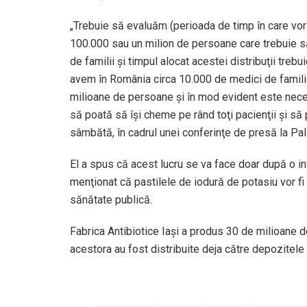
„Trebuie să evaluăm (perioada de timp în care vor f
100.000 sau un milion de persoane care trebuie s
de familii şi timpul alocat acestei distribuţii trebu
avem în România circa 10.000 de medici de famili
milioane de persoane şi în mod evident este neces
să poată să îşi cheme pe rând toţi pacienţii şi să 
sâmbătă, în cadrul unei conferinţe de presă la Pala
El a spus că acest lucru se va face doar după o inf
menţionat că pastilele de iodură de potasiu vor fi
sănătate publică.
Fabrica Antibiotice Iaşi a produs 30 de milioane 
acestora au fost distribuite deja către depozitele 