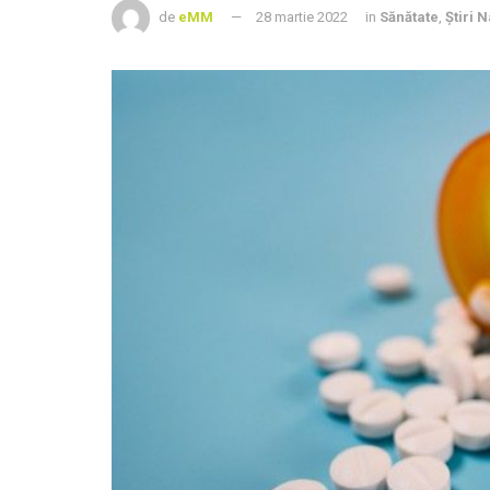
de
eMM
28 martie 2022
in
Sănătate
,
Știri 