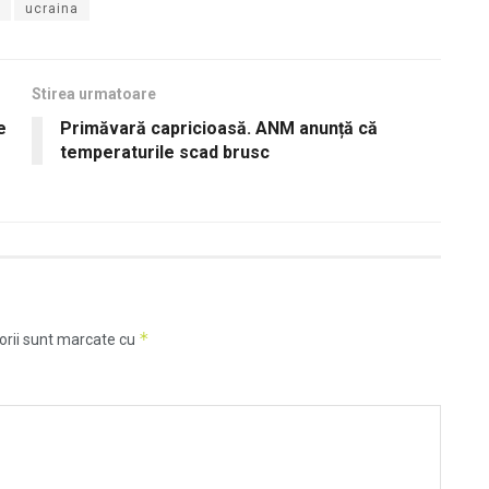
ucraina
Stirea urmatoare
e
Primăvară capricioasă. ANM anunță că
temperaturile scad brusc
*
orii sunt marcate cu