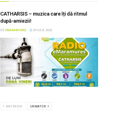
CATHARSIS – muzica care îți dă ritmul
după-amiezii!
DE
EMARAMUREȘ
29 IULIE 2026
ANTERIOR
URMATOR