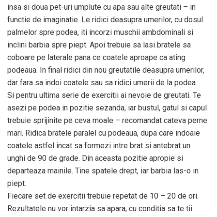
insa si doua pet-uri umplute cu apa sau alte greutati – in
functie de imaginatie. Le ridici deasupra umerilor, cu dosul
palmelor spre podea, iti incorzi muschii ambdominali si
inclini barbia spre piept. Apoi trebuie sa lasi bratele sa
coboare pe laterale pana ce coatele aproape ca ating
podeaua. In final ridici din nou greutatile deasupra umerilor,
dar fara sa indoi coatele sau sa ridici umerii de la podea.
Si pentru ultima serie de exercitii ai nevoie de greutati. Te
asezi pe podea in pozitie sezanda, iar bustul, gatul si capul
trebuie sprijinite pe ceva moale – recomandat cateva perne
mari. Ridica bratele paralel cu podeaua, dupa care indoaie
coatele astfel incat sa formezi intre brat si antebrat un
unghi de 90 de grade. Din aceasta pozitie apropie si
departeaza mainile. Tine spatele drept, iar barbia las-o in
piept.
Fiecare set de exercitii trebuie repetat de 10 – 20 de ori.
Rezultatele nu vor intarzia sa apara, cu conditia sa te tii