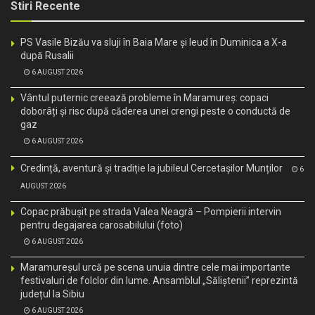
Stiri Recente
PS Vasile Bizău va sluji în Baia Mare și Ieud în Duminica a X-a
după Rusalii
6 AUGUST 2026
Vântul puternic creează probleme în Maramureș: copaci
doborâți și risc după căderea unei crengi peste o conductă de
gaz
6 AUGUST 2026
Credință, aventură și tradiție la jubileul Cercetașilor Munților
6
AUGUST 2026
Copac prăbușit pe strada Valea Neagră – Pompierii intervin
pentru degajarea carosabilului (foto)
6 AUGUST 2026
Maramureșul urcă pe scena unuia dintre cele mai importante
festivaluri de folclor din lume. Ansamblul „Săliștenii” reprezintă
județul la Sibiu
6 AUGUST 2026