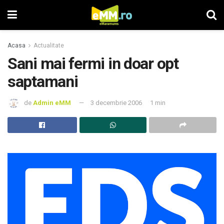
Acasa
Actualitate
Sani mai fermi in doar opt
saptamani
de
Admin eMM
3 decembrie 2006
1 min