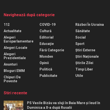
Navighează după categorie
112
COVID-19
Război În Ucraina
Actualitate
Cultură
Sănătate
Alegeri
Editorial
Social
Europarlamentare
Educaţie
Sport
Alegeri Locale
Fără Categorie
Știri Externe
Alegeri
Monden
Știri Naționale
Prezidentiale
Opinii
Știrile Zilei
Anunturi
Politică
Timp Liber
Bloguri EMM
Publicitate
Utile
Chipuri De
Poveste
Stiri recente
PS Vasile Bizău va sluji în Baia Mare și Ieud în
Duminica a X-a după Rusalii