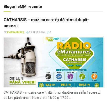
Bloguri eMM recente
CATHARSIS – muzica care îți dă ritmul după-
amiezii!
DE
EMARAMUREȘ
29 IULIE 2026
0
CATHARSIS – muzica care îți dă ritmul după-amiezii! În fiecare zi,
de luni până vineri, între orele 16:00 și 17:00,...