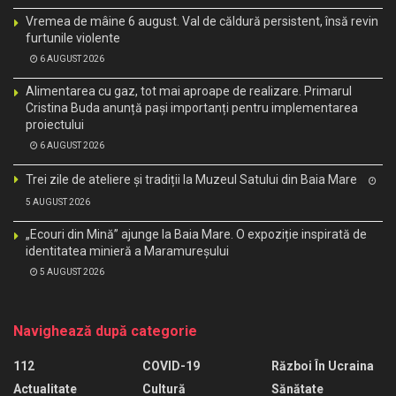
Vremea de mâine 6 august. Val de căldură persistent, însă revin
furtunile violente
6 AUGUST 2026
Alimentarea cu gaz, tot mai aproape de realizare. Primarul
Cristina Buda anunță pași importanți pentru implementarea
proiectului
6 AUGUST 2026
Trei zile de ateliere și tradiții la Muzeul Satului din Baia Mare
5 AUGUST 2026
„Ecouri din Mină” ajunge la Baia Mare. O expoziție inspirată de
identitatea minieră a Maramureșului
5 AUGUST 2026
Navighează după categorie
112
COVID-19
Război În Ucraina
Actualitate
Cultură
Sănătate