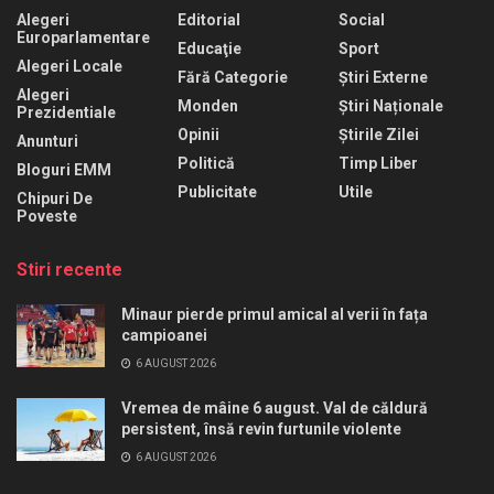
Alegeri
Editorial
Social
Europarlamentare
Educaţie
Sport
Alegeri Locale
Fără Categorie
Știri Externe
Alegeri
Monden
Știri Naționale
Prezidentiale
Opinii
Știrile Zilei
Anunturi
Politică
Timp Liber
Bloguri EMM
Publicitate
Utile
Chipuri De
Poveste
Stiri recente
Minaur pierde primul amical al verii în fața
campioanei
6 AUGUST 2026
Vremea de mâine 6 august. Val de căldură
persistent, însă revin furtunile violente
6 AUGUST 2026