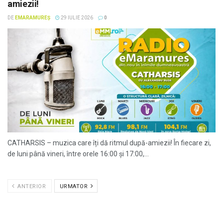
amiezii!
DE
EMARAMUREȘ
29 IULIE 2026
0
CATHARSIS – muzica care îți dă ritmul după-amiezii! În fiecare zi,
de luni până vineri, între orele 16:00 și 17:00,...
ANTERIOR
URMATOR