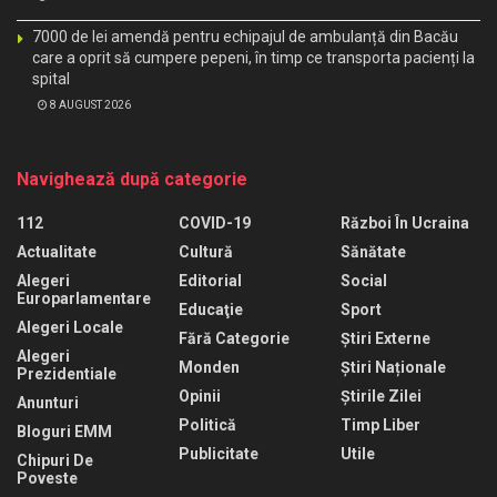
7000 de lei amendă pentru echipajul de ambulanță din Bacău
care a oprit să cumpere pepeni, în timp ce transporta pacienți la
spital
8 AUGUST 2026
Navighează după categorie
112
COVID-19
Război În Ucraina
Actualitate
Cultură
Sănătate
Alegeri
Editorial
Social
Europarlamentare
Educaţie
Sport
Alegeri Locale
Fără Categorie
Știri Externe
Alegeri
Monden
Știri Naționale
Prezidentiale
Opinii
Știrile Zilei
Anunturi
Politică
Timp Liber
Bloguri EMM
Publicitate
Utile
Chipuri De
Poveste