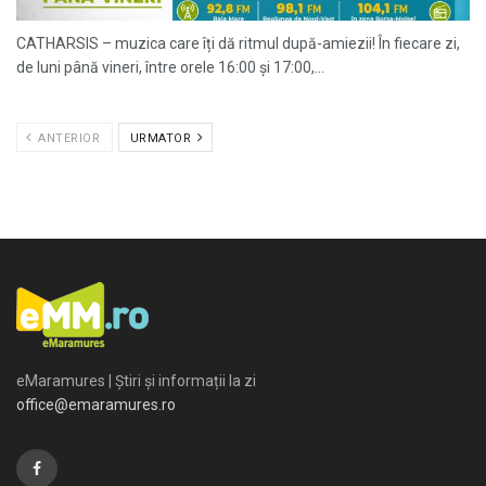
CATHARSIS – muzica care îți dă ritmul după-amiezii! În fiecare zi,
de luni până vineri, între orele 16:00 și 17:00,...
ANTERIOR
URMATOR
eMaramures | Știri și informații la zi
office@emaramures.ro