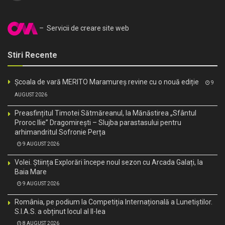
– Servicii de creare site web
Stiri Recente
Școala de vară MERITO Maramureș revine cu o nouă ediție
9
AUGUST 2026
Preasfințitul Timotei Sătmăreanul, la Mănăstirea „Sfântul
Proroc Ilie” Dragomirești – Slujba parastasului pentru
arhimandritul Sofronie Perța
9 AUGUST 2026
Volei. Știința Explorări începe noul sezon cu Arcada Galați, la
Baia Mare
9 AUGUST 2026
România, pe podium la Competiția Internațională a Lunetiștilor.
S.I.A.S. a obținut locul al II-lea
8 AUGUST 2026