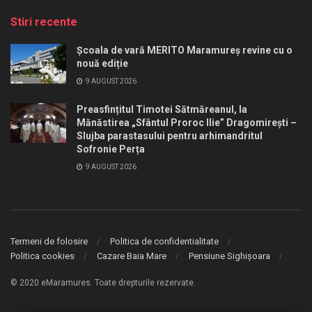
Stiri recente
Școala de vară MERITO Maramureș revine cu o
nouă ediție
9 AUGUST 2026
Preasfințitul Timotei Sătmăreanul, la
Mănăstirea „Sfântul Proroc Ilie” Dragomirești –
Slujba parastasului pentru arhimandritul
Sofronie Perța
9 AUGUST 2026
Termeni de folosire
Politica de confidentialitate
Politica cookies
Cazare Baia Mare
Pensiune Sighișoara
© 2020 eMaramures. Toate drepturile rezervate.