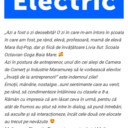
„Azi a fost o zi deosebită! O zi în care m-am întors în școala
în care am fost, pe rând, elevă, profesoară, mamă de elevă
Mara Iluț-Pop, dar și fiică de învățătoare Livia Ilut: Scoala
Octavian Goga Baia Mare.
Azi în postura de antreprenor, unul din cei aleși de Camera
de Comerț și Industrie Maramureș să le vorbească elevilor.
„Învață de la antreprenori!” este indemnul zilei!
Emoții, mândrie, nostalgie…sunt sentimente care au venit,
pe rând, să condimenteze întâlnirea cu clasele a 8-a.
Rămân cu impresia că am lăsat ceva în urmă, pentru că
atât de frumos au știut să intre în dialog, să pună întrebări,
să asculte și să interacționeze, încât cele două ore alocate
au trecut pe nevăzute.