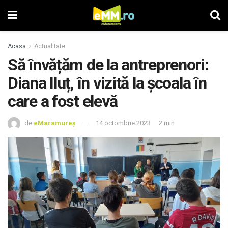
Acasa
Actualitate
Să învățăm de la antreprenori:
Diana Iluț, în vizită la școala în
care a fost elevă
de
eMaramureș
14 octombrie 2023
2 min