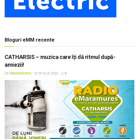
Bloguri eMM recente
CATHARSIS – muzica care îți dă ritmul după-
amiezii!
DE
EMARAMUREȘ
29 IULIE 2026
0