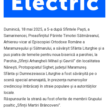
Duminică, 18 mai 2025, a 5-a după Sfintele Paști, a
Samarinencei, Preasfințitul Părinte Timotei Sătmăreanul,
Arhiereu-vicar al Episcopiei Ortodoxe Române a
Maramureșului și Sătmarului, a săvârșit Sfânta Liturghie și a
pus piatra de temelie pentru noua biserică a parohiei, la
Parohia „Sfinții Arhangheli Mihail și Gavriil” din localitatea
Nănești, Protopopiatul Sighet, județul Maramureș.
Sfânta și Dumnezeiasca Liturghie a fost săvârșită pe o
scenă special amenajată, în prezența numeroșilor
credincioși îmbrăcați în straie populare și a autorităților
locale.
Răspunsurile la strană au fost oferite de membrii Grupului
psaltic „Sfinții Martiri Brâncoveni”.