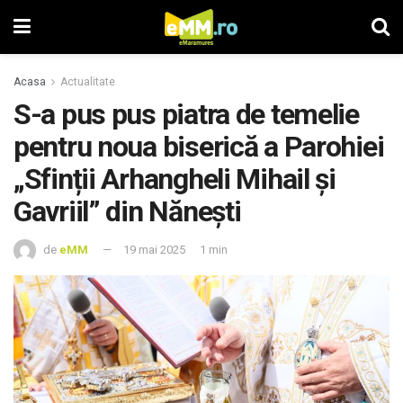
Acasa
Actualitate
S-a pus pus piatra de temelie
pentru noua biserică a Parohiei
„Sfinții Arhangheli Mihail și
Gavriil” din Nănești
de
eMM
19 mai 2025
1 min