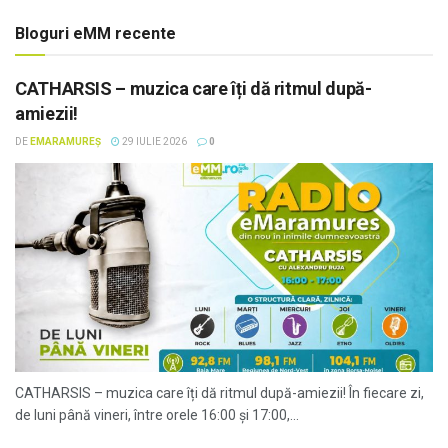
Bloguri eMM recente
CATHARSIS – muzica care îți dă ritmul după-
amiezii!
DE
EMARAMUREȘ
29 IULIE 2026
0
CATHARSIS – muzica care îți dă ritmul după-amiezii! În fiecare zi,
de luni până vineri, între orele 16:00 și 17:00,...