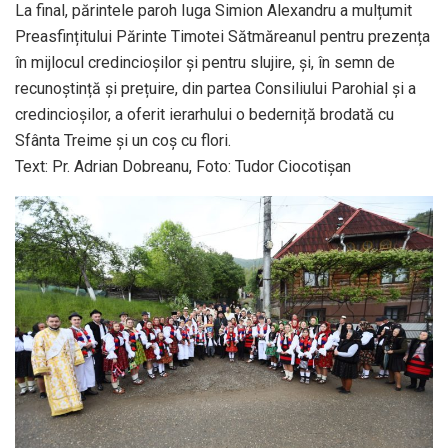
La final, părintele paroh Iuga Simion Alexandru a mulțumit
Preasfințitului Părinte Timotei Sătmăreanul pentru prezența
în mijlocul credincioșilor și pentru slujire, și, în semn de
recunoștință și prețuire, din partea Consiliului Parohial și a
credincioșilor, a oferit ierarhului o bederniță brodată cu
Sfânta Treime și un coș cu flori.
Text: Pr. Adrian Dobreanu, Foto: Tudor Ciocotișan