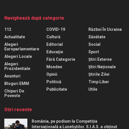
Navighează după categorie
112
COVID-19
Război În Ucraina
Actualitate
Cultură
Sănătate
Alegeri
Editorial
Social
Europarlamentare
Educaţie
Sport
Alegeri Locale
Fără Categorie
Știri Externe
Alegeri
Monden
Știri Naționale
Prezidentiale
Opinii
Știrile Zilei
Anunturi
Politică
Timp Liber
Bloguri EMM
Publicitate
Utile
Chipuri De
Poveste
Stiri recente
România, pe podium la Competiția
Internațională a Lunetiștilor. S.I.A.S. a obținut