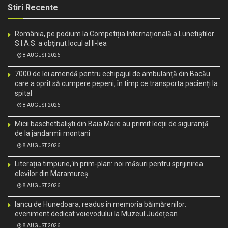
Stiri Recente
România, pe podium la Competiția Internațională a Lunetiștilor.
S.I.A.S. a obținut locul al II-lea
8 AUGUST 2026
7000 de lei amendă pentru echipajul de ambulanță din Bacău
care a oprit să cumpere pepeni, în timp ce transporta pacienți la
spital
8 AUGUST 2026
Micii baschetbaliști din Baia Mare au primit lecții de siguranță
de la jandarmii montani
8 AUGUST 2026
Literația timpurie, în prim-plan: noi măsuri pentru sprijinirea
elevilor din Maramureș
8 AUGUST 2026
Iancu de Hunedoara, readus în memoria băimărenilor:
eveniment dedicat voievodului la Muzeul Județean
8 AUGUST 2026