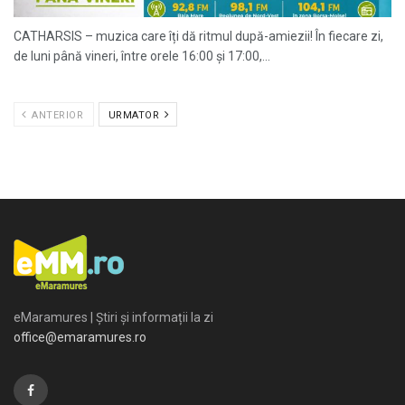
CATHARSIS – muzica care îți dă ritmul după-amiezii! În fiecare zi,
de luni până vineri, între orele 16:00 și 17:00,...
ANTERIOR
URMATOR
eMaramures | Știri și informații la zi
office@emaramures.ro