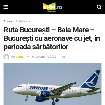
Acasa
Actualitate
Ruta Bucureṣti – Baia Mare –
Bucureşti cu aeronave cu jet, în
perioada sărbătorilor
de
eMM
6 decembrie 2022
1 min