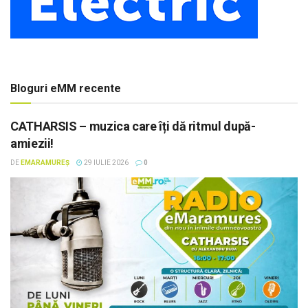
Bloguri eMM recente
CATHARSIS – muzica care îți dă ritmul după-
amiezii!
DE
EMARAMUREȘ
29 IULIE 2026
0