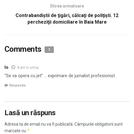
Stirea urmatoare
Contrabandiştii de ţigări, călcaţi de poliţişti. 12
percheziţii domiciliare în Baia Mare
Comments
1
Io
4 ani in urma
“Se va opera cu jet” … exprimare de jurnalist profesionist.
Răspunde
Lasă un răspuns
Adresa ta de email nu va fi publicată.
Câmpurile obligatorii sunt
*
marcate cu