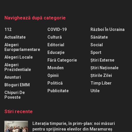
Navighează după categorie
112
COVID-19
Război În Ucraina
Actualitate
Cultură
Sănătate
Alegeri
Editorial
Social
Europarlamentare
Educaţie
Sport
Alegeri Locale
Fără Categorie
Știri Externe
Alegeri
Monden
Știri Naționale
Prezidentiale
Opinii
Știrile Zilei
Anunturi
Politică
Timp Liber
Bloguri EMM
Publicitate
Utile
Chipuri De
Poveste
Stiri recente
Literația timpurie, în prim-plan: noi măsuri
pentru sprijinirea elevilor din Maramureș