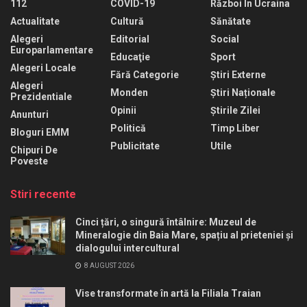
112
COVID-19
Război În Ucraina
Actualitate
Cultură
Sănătate
Alegeri
Editorial
Social
Europarlamentare
Educaţie
Sport
Alegeri Locale
Fără Categorie
Știri Externe
Alegeri
Monden
Știri Naționale
Prezidentiale
Opinii
Știrile Zilei
Anunturi
Politică
Timp Liber
Bloguri EMM
Publicitate
Utile
Chipuri De
Poveste
Stiri recente
Cinci țări, o singură întâlnire: Muzeul de
Mineralogie din Baia Mare, spațiu al prieteniei și
dialogului intercultural
8 AUGUST 2026
Vise transformate în artă la Filiala Traian