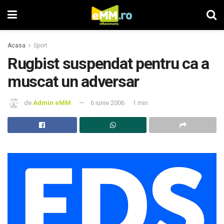
Acasa
Sport
Rugbist suspendat pentru ca a
muscat un adversar
de
Admin eMM
6 iunie 2006
1 min