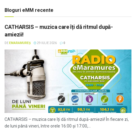
Bloguri eMM recente
CATHARSIS – muzica care îți dă ritmul după-
amiezii!
DE
EMARAMUREȘ
29 IULIE 2026
0
CATHARSIS – muzica care îți dă ritmul după-amiezii! În fiecare zi,
de luni până vineri, între orele 16:00 și 17:00,...