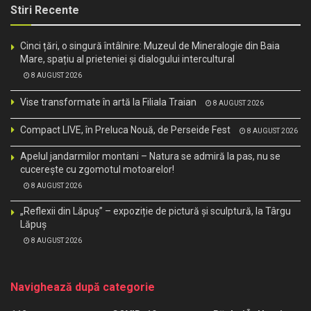
Stiri Recente
Cinci țări, o singură întâlnire: Muzeul de Mineralogie din Baia
Mare, spațiu al prieteniei și dialogului intercultural
8 AUGUST 2026
Vise transformate în artă la Filiala Traian
8 AUGUST 2026
Compact LIVE, în Preluca Nouă, de Perseide Fest
8 AUGUST 2026
Apelul jandarmilor montani – Natura se admiră la pas, nu se
cucerește cu zgomotul motoarelor!
8 AUGUST 2026
„Reflexii din Lăpuș” – expoziție de pictură și sculptură, la Târgu
Lăpuș
8 AUGUST 2026
Navighează după categorie