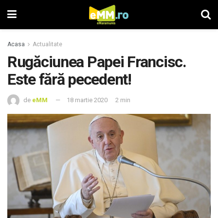
Acasa
Actualitate
Rugăciunea Papei Francisc.
Este fără pecedent!
de
eMM
18 martie 2020
2 min