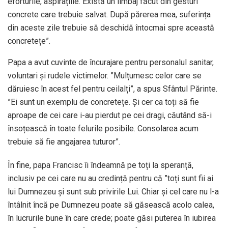
eforturile, aspirațiile. Există un limbaj făcut din gesturi
concrete care trebuie salvat. După părerea mea, suferința
din aceste zile trebuie să deschidă întocmai spre această
concretețe”.
Papa a avut cuvinte de încurajare pentru personalul sanitar,
voluntari și rudele victimelor. ”Mulțumesc celor care se
dăruiesc în acest fel pentru ceilalți”, a spus Sfântul Părinte.
”Ei sunt un exemplu de concretețe. Și cer ca toți să fie
aproape de cei care i-au pierdut pe cei dragi, căutând să-i
însoțească în toate felurile posibile. Consolarea acum
trebuie să fie angajarea tuturor”.
În fine, papa Francisc îi îndeamnă pe toți la speranță,
inclusiv pe cei care nu au credință pentru că ”toți sunt fii ai
lui Dumnezeu și sunt sub privirile Lui. Chiar și cel care nu l-a
întâlnit încă pe Dumnezeu poate să găsească acolo calea,
în lucrurile bune în care crede; poate găsi puterea în iubirea