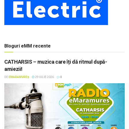
Bloguri eMM recente
CATHARSIS – muzica care îți dă ritmul după-
amiezii!
DE
EMARAMUREȘ
29 IULIE 2026
0