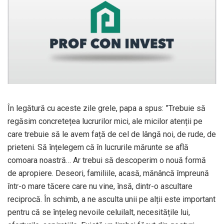
În legătură cu aceste zile grele, papa a spus: ”Trebuie să
regăsim concretețea lucrurilor mici, ale micilor atenții pe
care trebuie să le avem față de cel de lângă noi, de rude, de
prieteni. Să înțelegem că în lucrurile mărunte se află
comoara noastră… Ar trebui să descoperim o nouă formă
de apropiere. Deseori, familiile, acasă, mănâncă împreună
într-o mare tăcere care nu vine, însă, dintr-o ascultare
reciprocă. În schimb, a ne asculta unii pe alții este important
pentru că se înțeleg nevoile celuilalt, necesitățile lui,