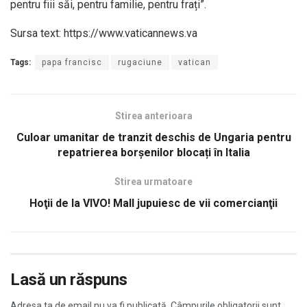
pentru fiii săi, pentru familie, pentru frați”.
Sursa text: https://www.vaticannews.va
Tags:
papa francisc
rugaciune
vatican
Stirea anterioara
Culoar umanitar de tranzit deschis de Ungaria pentru
repatrierea borșenilor blocați în Italia
Stirea urmatoare
Hoţii de la VIVO! Mall jupuiesc de vii comercianţii
Lasă un răspuns
Adresa ta de email nu va fi publicată.
Câmpurile obligatorii sunt