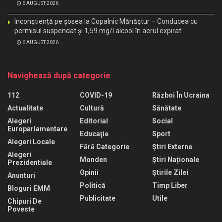
6 AUGUST 2026
Inconștiență pe șosea la Copalnic Mănăștur – Conducea cu
permisul suspendat și 1,59 mg/l alcool în aerul expirat
6 AUGUST 2026
Navighează după categorie
112
COVID-19
Război În Ucraina
Actualitate
Cultură
Sănătate
Alegeri
Editorial
Social
Europarlamentare
Educaţie
Sport
Alegeri Locale
Fără Categorie
Știri Externe
Alegeri
Monden
Știri Naționale
Prezidentiale
Opinii
Știrile Zilei
Anunturi
Politică
Timp Liber
Bloguri EMM
Publicitate
Utile
Chipuri De
Poveste