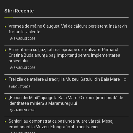
Stiri Recente
Vremea de mâine 6 august. Val de căldură persistent, însă revin
furtunile violente
6 AUGUST 2026
Alimentarea cu gaz, tot mai aproape de realizare. Primarul
Cristina Buda anunță pași importanți pentru implementarea
proiectului
6 AUGUST 2026
Trei zile de ateliere și tradiții la Muzeul Satului din Baia Mare
5 AUGUST 2026
„Ecouri din Mină” ajunge la Baia Mare. O expoziție inspirată de
identitatea minieră a Maramureșului
5 AUGUST 2026
Seniorii au demonstrat că pasiunea nu are vârstă. Mesaj
emoționant la Muzeul Etnografic al Transilvaniei