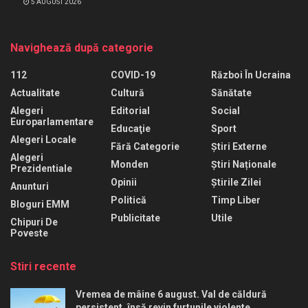
5 AUGUST 2026
Navighează după categorie
112
COVID-19
Război În Ucraina
Actualitate
Cultură
Sănătate
Alegeri
Editorial
Social
Europarlamentare
Educaţie
Sport
Alegeri Locale
Fără Categorie
Știri Externe
Alegeri
Monden
Știri Naționale
Prezidentiale
Opinii
Știrile Zilei
Anunturi
Politică
Timp Liber
Bloguri EMM
Publicitate
Utile
Chipuri De
Poveste
Stiri recente
Vremea de mâine 6 august. Val de căldură
persistent, însă revin furtunile violente