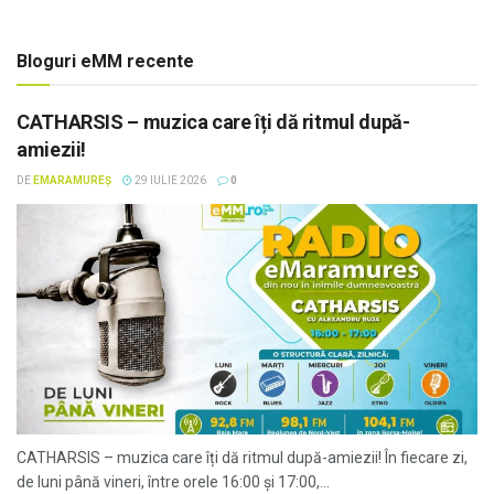
Bloguri eMM recente
CATHARSIS – muzica care îți dă ritmul după-
amiezii!
DE
EMARAMUREȘ
29 IULIE 2026
0
CATHARSIS – muzica care îți dă ritmul după-amiezii! În fiecare zi,
de luni până vineri, între orele 16:00 și 17:00,...