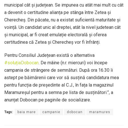
municipal cât și județean. Se impunea cu atât mai mult cu cât
a devenit o certitudine alianța pe stânga între Zetea și
Cherecheș. Din păcate, nu a existat suficientă maturitate și
voință. Un candidat unic al dreptei, atât la nivel judetean cât
și municipal, ar fi creat emulație electorală și oferea
certitudinea că Zetea și Cherecheș vor fi înfrânți.
Pentru Consiliul Județean există o alternativa
#soluțiaDobocan
. De mâine (n.r. miercuri) voi începe
campania de strângere de semnături. După ora 16.30 îi
astept pe băimărenii care vor să susțină candidatura mea
pentru funcția de președinte al C.J., în fața la magazinul
Maramureșul pentru a semna pe lista de susținători.”, a
anunțat Dobocan pe paginile de socializare.
Tags:
baia mare
campanie
dobocan
maramures