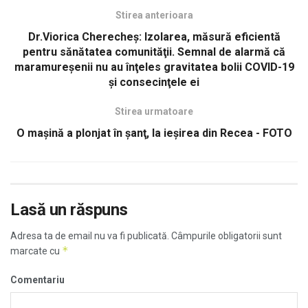
Stirea anterioara
Dr.Viorica Cherecheş: Izolarea, măsură eficientă
pentru sănătatea comunităţii. Semnal de alarmă că
maramureşenii nu au înţeles gravitatea bolii COVID-19
şi consecinţele ei
Stirea urmatoare
O maşină a plonjat în şanţ, la ieşirea din Recea - FOTO
Lasă un răspuns
Adresa ta de email nu va fi publicată.
Câmpurile obligatorii sunt
*
marcate cu
Comentariu