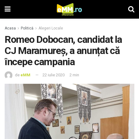
Acasa
Politică
Alegeri Locale
Romeo Dobocan, candidat la
CJ Maramureș, a anunțat că
începe campania
de
eMM
22 iulie 2020
2 min