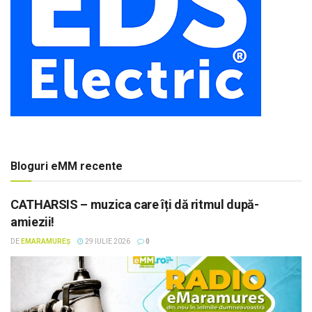
Bloguri eMM recente
CATHARSIS – muzica care îți dă ritmul după-
amiezii!
DE
EMARAMUREȘ
29 IULIE 2026
0