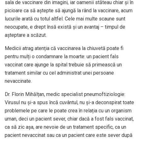
sala de vaccinare din imagini, iar oamenii stăteau chiar și în
picioare ca să aștepte să ajungă la rând la vaccinare, acum
lucurile arată cu totul altfel. Cele mai multe scaune sunt
neocupate, e drept însă există și un avantaj – timpul de
așteptare a scăzut.
Medicii atrag atenția că vaccinarea la chiuvetă poate fi
pentru mulți o condamnare la moarte: un pacient fals
vaccinat care ajunge la spital trebuie să primească un
tratament similar cu cel administrat unei persoane
nevaccinate.
Dr. Florin Mihălțan, medic specialist pneumoftiziologie:
Virusul nu și-a spus încă cuvântul, nu și-a deconspirat toate
problemele pe care le poate crea în relația cu un organism
uman, deci un pacient sever, chiar dacă a fost fals vaccinat,
ca să zic așa, are nevoie de un tratament specific, ca un
pacient nevaccinat sau ca un pacient care este sever după