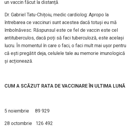
un vaccin făcut la distanță.
Dr. Gabriel Tatu-Chițoiu, medic cardiolog: Apropo la
întrebarea ce vaccinuri sunt acestea dacă totuși eu mă
îmbolnăvesc. Răspunsul este ce fel de vaccin este cel
antituberculos, dacă poți să faci tuberculoză, este același
lucru. În momentul în care o faci, o faci mult mai ușor pentru
că ești pregătit deja, celulele tale au memorie imunologică
și acționează.
CUM A SCĂZUT RATA DE VACCINARE ÎN ULTIMA LUNĂ
5 noiembrie 89 929
28 octombrie 126 492