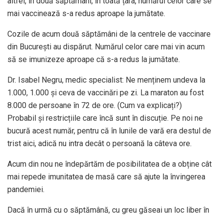
altfel, în două săptămâni, în toată țara, numărul celor care se
mai vaccinează s-a redus aproape la jumătate.
Cozile de acum două săptămâni de la centrele de vaccinare
din București au dispărut. Numărul celor care mai vin acum
să se imunizeze aproape că s-a redus la jumătate.
Dr. Isabel Negru, medic specialist: Ne menținem undeva la
1.000, 1.000 și ceva de vaccinări pe zi. La maraton au fost
8.000 de persoane în 72 de ore. (Cum va explicați?)
Probabil și restricțiile care încă sunt în discuție. Pe noi ne
bucură acest număr, pentru că în lunile de vară era destul de
trist aici, adică nu intra decât o persoană la câteva ore.
Acum din nou ne îndepărtăm de posibilitatea de a obține cât
mai repede imunitatea de masă care să ajute la învingerea
pandemiei.
Dacă în urmă cu o săptămână, cu greu găseai un loc liber în