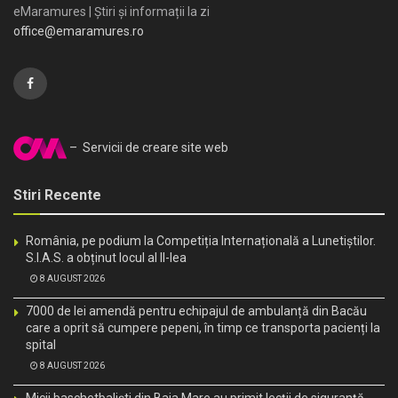
eMaramures | Știri și informații la zi
office@emaramures.ro
– Servicii de creare site web
Stiri Recente
România, pe podium la Competiția Internațională a Lunetiștilor.
S.I.A.S. a obținut locul al II-lea
8 AUGUST 2026
7000 de lei amendă pentru echipajul de ambulanță din Bacău
care a oprit să cumpere pepeni, în timp ce transporta pacienți la
spital
8 AUGUST 2026