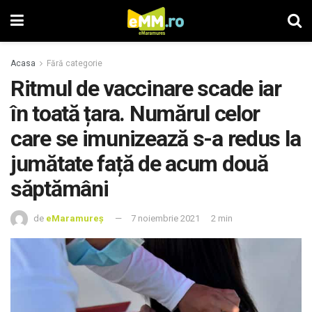
Acasa
Fără categorie
Ritmul de vaccinare scade iar
în toată țara. Numărul celor
care se imunizează s-a redus la
jumătate față de acum două
săptămâni
de
eMaramureș
7 noiembrie 2021
2 min