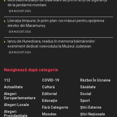
Micii baschetbaliști din Baia Mare au primit lecții de siguranță
de la jandarmii montani
8 AUGUST 2026
Literația timpurie, în prim-plan: noi măsuri pentru sprijinirea
elevilor din Maramureș
8 AUGUST 2026
Iancu de Hunedoara, readus în memoria băimărenilor:
eveniment dedicat voievodului la Muzeul Județean
8 AUGUST 2026
Navighează după categorie
112
COVID-19
Război În Ucraina
Actualitate
Cultură
Sănătate
Alegeri
Editorial
Social
Europarlamentare
Educaţie
Sport
Alegeri Locale
Fără Categorie
Știri Externe
Alegeri
Monden
Știri Naționale
Prezidentiale