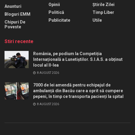
Opinii
Știrile Zilei
Anunturi
Politică
Timp Liber
Bloguri EMM
Publicitate
Utile
Chipuri De
Poveste
Stiri recente
România, pe podium la Competiția
Internațională a Lunetiștilor. S.I.A.S. a obținut
locul al II-lea
8 AUGUST 2026
7000 de lei amendă pentru echipajul de
ambulanță din Bacău care a oprit să cumpere
pepeni, în timp ce transporta pacienți la spital
8 AUGUST 2026