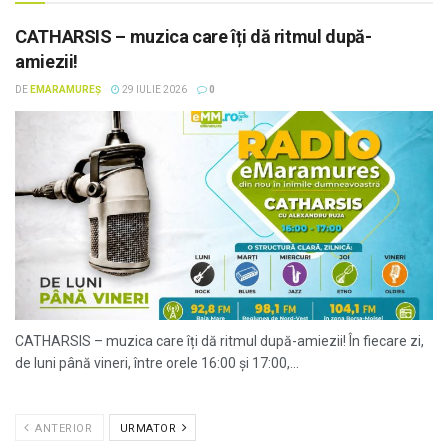
CATHARSIS – muzica care îți dă ritmul după-
amiezii!
DE
EMARAMUREȘ
29 IULIE 2026
0
CATHARSIS – muzica care îți dă ritmul după-amiezii! În fiecare zi,
de luni până vineri, între orele 16:00 și 17:00,...
ANTERIOR
URMATOR