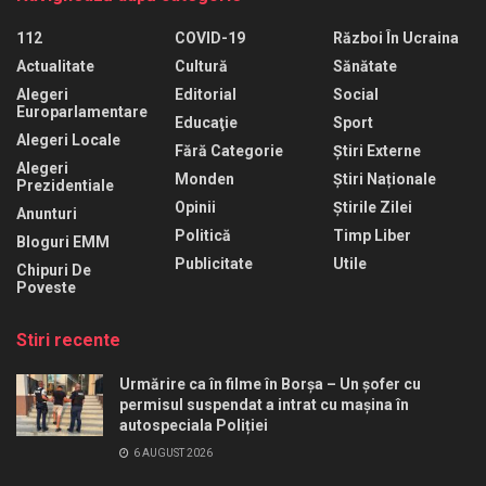
112
COVID-19
Război În Ucraina
Actualitate
Cultură
Sănătate
Alegeri
Editorial
Social
Europarlamentare
Educaţie
Sport
Alegeri Locale
Fără Categorie
Știri Externe
Alegeri
Monden
Știri Naționale
Prezidentiale
Opinii
Știrile Zilei
Anunturi
Politică
Timp Liber
Bloguri EMM
Publicitate
Utile
Chipuri De
Poveste
Stiri recente
Urmărire ca în filme în Borșa – Un șofer cu
permisul suspendat a intrat cu mașina în
autospeciala Poliției
6 AUGUST 2026