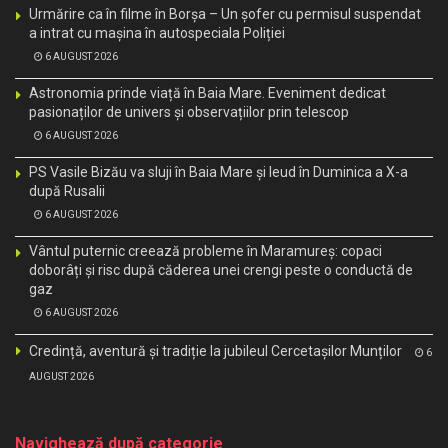
Urmărire ca în filme în Borșa – Un șofer cu permisul suspendat
a intrat cu mașina în autospeciala Poliției
6 AUGUST 2026
Astronomia prinde viață în Baia Mare. Eveniment dedicat
pasionaților de univers și observațiilor prin telescop
6 AUGUST 2026
PS Vasile Bizău va sluji în Baia Mare și Ieud în Duminica a X-a
după Rusalii
6 AUGUST 2026
Vântul puternic creează probleme în Maramureș: copaci
doborâți și risc după căderea unei crengi peste o conductă de
gaz
6 AUGUST 2026
Credință, aventură și tradiție la jubileul Cercetașilor Munților
6
AUGUST 2026
Navighează după categorie