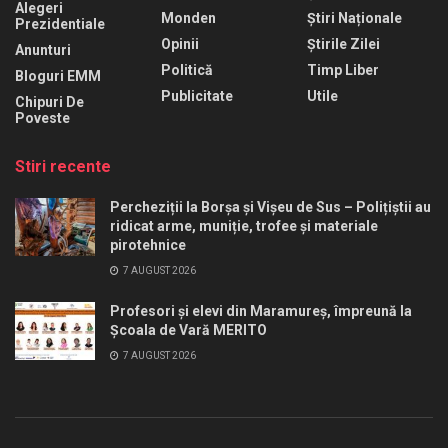
Alegeri
Monden
Știri Naționale
Prezidentiale
Opinii
Știrile Zilei
Anunturi
Politică
Timp Liber
Bloguri EMM
Publicitate
Utile
Chipuri De
Poveste
Stiri recente
Percheziții la Borșa și Vișeu de Sus – Polițiștii au
ridicat arme, muniție, trofee și materiale
pirotehnice
7 AUGUST 2026
Profesori și elevi din Maramureș, împreună la
Școala de Vară MERITO
7 AUGUST 2026