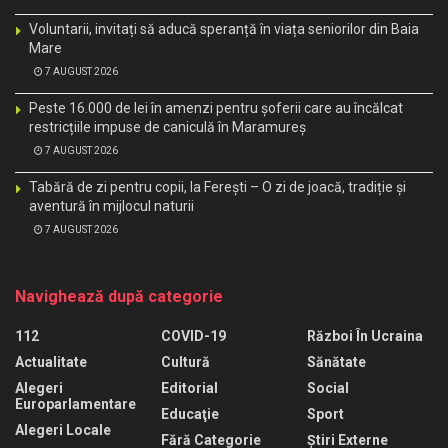
Voluntarii, invitați să aducă speranță în viața seniorilor din Baia
Mare
7 AUGUST 2026
Peste 16.000 de lei în amenzi pentru șoferii care au încălcat
restricțiile impuse de caniculă în Maramureș
7 AUGUST 2026
Tabără de zi pentru copii, la Ferești – O zi de joacă, tradiție și
aventură în mijlocul naturii
7 AUGUST 2026
Navighează după categorie
112
COVID-19
Război În Ucraina
Actualitate
Cultură
Sănătate
Alegeri
Editorial
Social
Europarlamentare
Educaţie
Sport
Alegeri Locale
Fără Categorie
Știri Externe