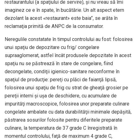
restaurantului (a spaţiului de servire), şi nu vreau să îmi
imaginez ce e în spate, în bucătărie. Un alt aspect etern
dezolant la acest «restaurant» este baia”, se arăta în
reclamaţia primită de ANPC de la consumator.
Neregulile constatate în timpul controlului au fost: folosirea
unui spaţiu de depozitare cu frig/ congelare
supraaglomerat, astfel încât produsele depozitate în acest
spaţiu nu se păstrează în stare de congelare, fiind
decongelate, condiţii igienico-sanitare neconforme în
spaţiul de producţie: pereţi cu plăci de faianţă lipsă,
folosirea unui spaţiu de frig cu strat de gheaţă grosier pe
pereţii interni şi uşa de deschidere, cu acumulare de
impurităţi macroscopice, folosirea unor preparate culinare
congelate ambalate cu data durabilităţii minimale depăşită,
păstrarea sosurilor folosite pentru diferitele preparate
culinare, la temperatura de 37 grade C înregistrată în
momentul controlului, faţă de maximum 4 grade C,