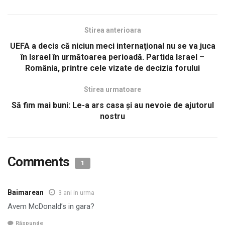
Stirea anterioara
UEFA a decis că niciun meci internaţional nu se va juca
în Israel în următoarea perioadă. Partida Israel –
România, printre cele vizate de decizia forului
Stirea urmatoare
Să fim mai buni: Le-a ars casa și au nevoie de ajutorul
nostru
Comments
1
Baimarean
3 ani in urma
Avem McDonald’s in gara?
Răspunde