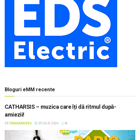
Bloguri eMM recente
CATHARSIS – muzica care îți dă ritmul după-
amiezii!
DE
EMARAMUREȘ
29 IULIE 2026
0