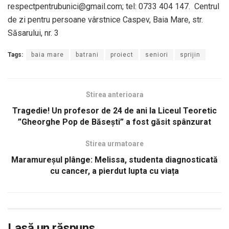
respectpentrubunici@gmail.com; tel: 0733 404 147. Centrul
de zi pentru persoane vârstnice Caspev, Baia Mare, str.
Săsarului, nr. 3
Tags:
baia mare
batrani
proiect
seniori
sprijin
Stirea anterioara
Tragedie! Un profesor de 24 de ani la Liceul Teoretic
”Gheorghe Pop de Băsești” a fost găsit spânzurat
Stirea urmatoare
Maramureșul plânge: Melissa, studenta diagnosticată
cu cancer, a pierdut lupta cu viața
Lasă un răspuns