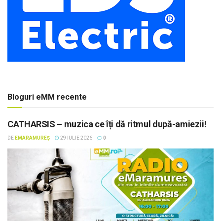
Bloguri eMM recente
CATHARSIS – muzica ce îți dă ritmul după-amiezii!
DE
EMARAMUREȘ
29 IULIE 2026
0