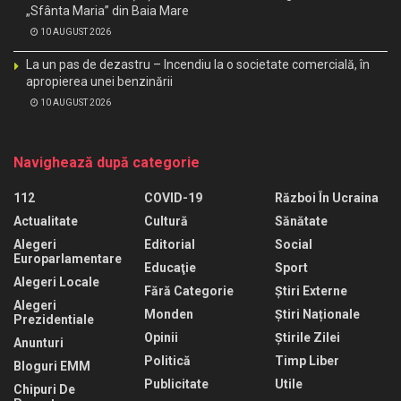
„Sfânta Maria” din Baia Mare
10 AUGUST 2026
La un pas de dezastru – Incendiu la o societate comercială, în
apropierea unei benzinării
10 AUGUST 2026
Navighează după categorie
112
COVID-19
Război În Ucraina
Actualitate
Cultură
Sănătate
Alegeri
Editorial
Social
Europarlamentare
Educaţie
Sport
Alegeri Locale
Fără Categorie
Știri Externe
Alegeri
Monden
Știri Naționale
Prezidentiale
Opinii
Știrile Zilei
Anunturi
Politică
Timp Liber
Bloguri EMM
Publicitate
Utile
Chipuri De