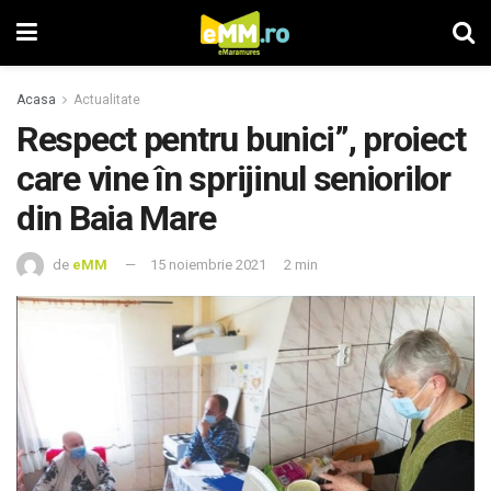
Acasa
Actualitate
Respect pentru bunici”, proiect
care vine în sprijinul seniorilor
din Baia Mare
de
eMM
15 noiembrie 2021
2 min