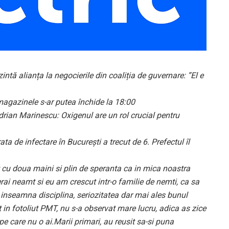
ă alianța la negocierile din coaliția de guvernare: ”El e
: magazinele s-ar putea închide la 18:00
rian Marinescu: Oxigenul are un rol crucial pentru
rata de infectare în București a trecut de 6. Prefectul îl
t cu doua maini si plin de speranta ca in mica noastra
ai neamt si eu am crescut intr-o familie de nemti, ca sa
inseamna disciplina, seriozitatea dar mai ales bunul
t in fotoliut PMT, nu s-a observat mare lucru, adica as zice
e care nu o ai.Marii primari, au reusit sa-si puna