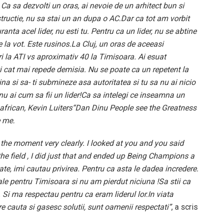
 Ca sa dezvolti un oras, ai nevoie de un arhitect bun si
structie, nu sa stai un an dupa o AC.Dar ca tot am vorbit
anta acel lider, nu esti tu. Pentru ca un lider, nu se abtine
de la vot. Este rusinos.La Cluj, un oras de aceeasi
 la ATI vs aproximativ 40 la Timisoara. Ai esuat
nti cat mai repede demisia. Nu se poate ca un repetent la
a si sa- ti submineze asa autoritatea si tu sa nu ai nicio
nu ai cum sa fii un lider!Ca sa intelegi ce inseamna un
d african, Kevin Luiters“Dan Dinu People see the Greatness
e me.
the moment very clearly. I looked at you and you said
 the field , I did just that and ended up Being Champions a
ate, imi cautau privirea. Pentru ca asta le dadea incredere.
nale pentru Timisoara si nu am pierdut niciuna !Sa stii ca
. Si ma respectau pentru ca eram liderul lor.In viata
re cauta si gasesc solutii, sunt oamenii respectati”
, a scris