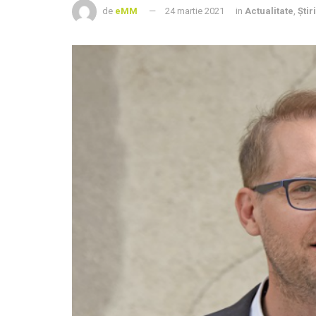
de
eMM
24 martie 2021
in
Actualitate
,
Știr