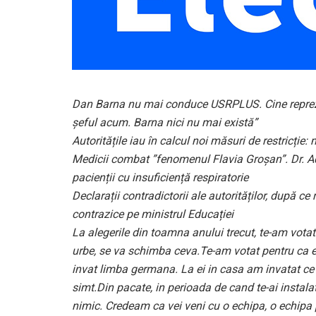
Dan Barna nu mai conduce USRPLUS. Cine reprezint
șeful acum. Barna nici nu mai există”
Autoritățile iau în calcul noi măsuri de restricție
Medicii combat ”fenomenul Flavia Groșan”. Dr. Ad
pacienții cu insuficiență respiratorie
Declarații contradictorii ale autorităților, după ce 
contrazice pe ministrul Educației
La alegerile din toamna anului trecut, te-am vota
urbe, se va schimba ceva.Te-am votat pentru ca er
invat limba germana. La ei in casa am invatat ce 
simt.Din pacate, in perioada de cand te-ai instala
nimic. Credeam ca vei veni cu o echipa, o echipa p