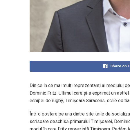
Share on 
Din ce în ce mai mulți reprezentanți ai mediului de
Dominic Fritz. Ultimul care și-a exprimat un astfel
echipei de rugby, Timișoara Saracens, scrie editia
Într-o postare pe una dintre site-urile de socializ
scrisoare deschisă primarului Timișoarei, Dominic
modul în care Fritz reprezintă Timișoara. Redăm te