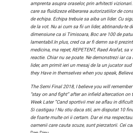
amprenta asupra oraselor, prin arhitecti vizionari.
care sa fluidizeze eliberarea autorizatiilor de con
de echipa. Echipa trebuie sa aiba un lider. Cu sigur
de la vot. Nu ai cum sa fii un lider, abtinandu-te 
dimensiune ca si Timisoara, Boc are 100 de paturi
lamentabil.In plus, cred ca ar fi demn sa-ti prezi
medicina, ma repet, REPETENT, Raed Arafat, sa vin
reactie. Chiar nu se poate. Ne demonstrezi iar ca 
lider, am primit ieri un mesaj de la un jucator su
they Have in themselves when you speak, Believ
The Semi Final 2018, I believe you will remember 
“stay on and fight” after an infield altercation on
Week Later ”Cand sportivii mei se aflau in dificult
Si castigau ! Nu stiu daca stii, am disputat 10 fi
de foarte multe ori ii certam. Dar ei ma respectau
oamenii care cauta scuze, sunt pierzatorii. Cei ca
Dan Dinu.