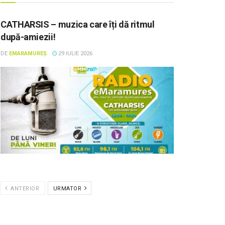
CATHARSIS – muzica care îți dă ritmul
după-amiezii!
DE
EMARAMUREȘ
29 IULIE 2026
ANTERIOR
URMATOR