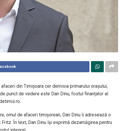
Facebook
 afaceri din Timișoara cer demisia primarului orașului,
 de punct de vedere este Dan Dinu, fostul finanțator al
detimis.ro.
are, omul de afaceri timișorean, Dan Dinu îi adresează o
 Fritz. În text, Dan Dinu își exprimă dezamăgirea pentru
xtul integral: