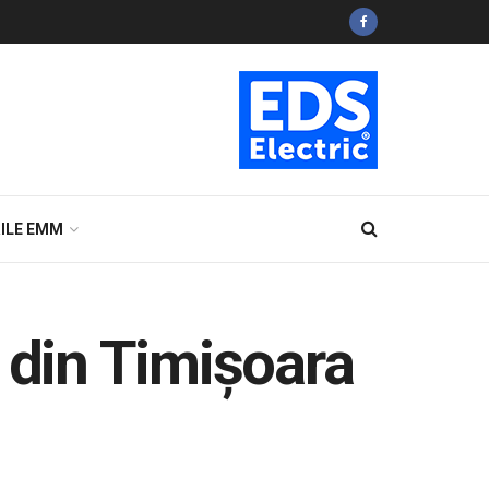
ILE EMM
 din Timişoara