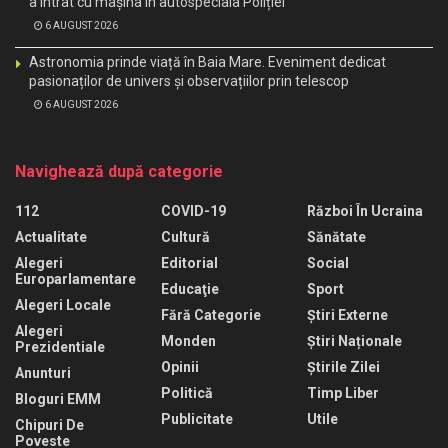
a intrat cu mașina în autospeciala Poliției
6 AUGUST 2026
Astronomia prinde viață în Baia Mare. Eveniment dedicat
pasionaților de univers și observațiilor prin telescop
6 AUGUST 2026
Navighează după categorie
112
COVID-19
Război În Ucraina
Actualitate
Cultură
Sănătate
Alegeri
Editorial
Social
Europarlamentare
Educaţie
Sport
Alegeri Locale
Fără Categorie
Știri Externe
Alegeri
Monden
Știri Naționale
Prezidentiale
Opinii
Știrile Zilei
Anunturi
Politică
Timp Liber
Bloguri EMM
Publicitate
Utile
Chipuri De
Poveste