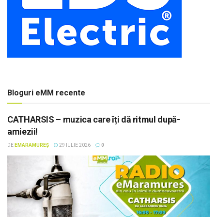
Bloguri eMM recente
CATHARSIS – muzica care îți dă ritmul după-
amiezii!
DE
EMARAMUREȘ
29 IULIE 2026
0