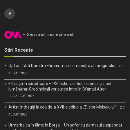
– Servicii de creare site web
Stiri Recente
Opt ani fără Dumitru Fărcaș, marele maestru al taragotului
7
AUGUST 2026
Fărcașa în sărbătoare – PS Iustin va sfinți biserica și noul
lumânărar. Credincioșii vor putea intra în Sfântul Altar
7 AUGUST 2026
Artiști îndrăgiți la cea de-a XVII-a ediție a „Zilelor Moiseiului”
7
AUGUST 2026
Urmărire ca în filme în Borșa – Un șofer cu permisul suspendat