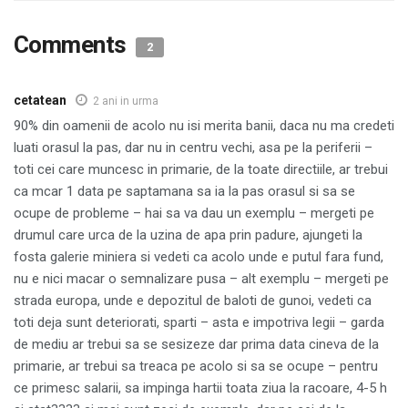
Comments
2
cetatean
2 ani in urma
90% din oamenii de acolo nu isi merita banii, daca nu ma credeti
luati orasul la pas, dar nu in centru vechi, asa pe la periferii –
toti cei care muncesc in primarie, de la toate directiile, ar trebui
ca mcar 1 data pe saptamana sa ia la pas orasul si sa se
ocupe de probleme – hai sa va dau un exemplu – mergeti pe
drumul care urca de la uzina de apa prin padure, ajungeti la
fosta galerie miniera si vedeti ca acolo unde e putul fara fund,
nu e nici macar o semnalizare pusa – alt exemplu – mergeti pe
strada europa, unde e depozitul de baloti de gunoi, vedeti ca
toti deja sunt deteriorati, sparti – asta e impotriva legii – garda
de mediu ar trebui sa se sesizeze dar prima data cineva de la
primarie, ar trebui sa treaca pe acolo si sa se ocupe – pentru
ce primesc salarii, sa impinga hartii toata ziua la racoare, 4-5 h