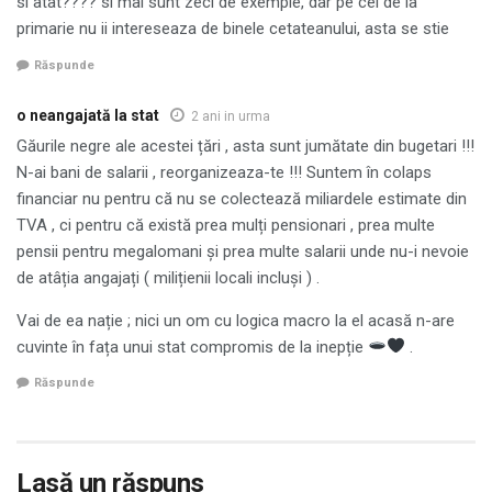
si atat???? si mai sunt zeci de exemple, dar pe cei de la
primarie nu ii intereseaza de binele cetateanului, asta se stie
Răspunde
o neangajată la stat
2 ani in urma
Găurile negre ale acestei țări , asta sunt jumătate din bugetari !!!
N-ai bani de salarii , reorganizeaza-te !!! Suntem în colaps
financiar nu pentru că nu se colectează miliardele estimate din
TVA , ci pentru că există prea mulți pensionari , prea multe
pensii pentru megalomani și prea multe salarii unde nu-i nevoie
de atâția angajați ( milițienii locali incluși ) .
Vai de ea nație ; nici un om cu logica macro la el acasă n-are
cuvinte în fața unui stat compromis de la inepție
.
Răspunde
Lasă un răspuns