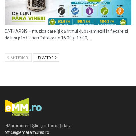
CATHARSIS – muzica care îți dă ritmul după-amiezii! În fiecare zi,
de luni până vineri, între orele 16:00 și 17:00,...
ANTERIOR
URMATOR
eMaramures | Știri și informații la zi
office@emaramures.ro