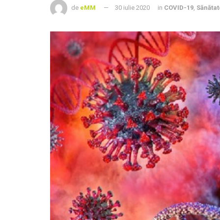
de
eMM
30 iulie 2020
in
COVID-19
,
Sănătat