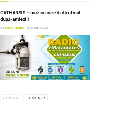
CATHARSIS – muzica care îți dă ritmul
după-amiezii!
DE
EMARAMUREȘ
29 IULIE 2026
ANTERIOR
URMATOR