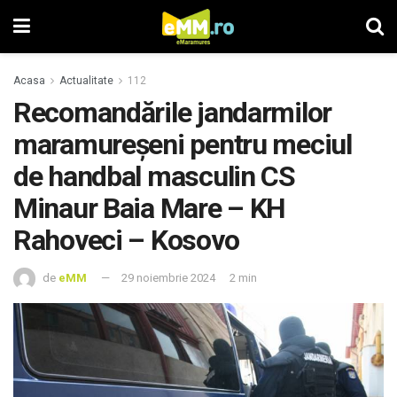
Acasa
Actualitate
112
Recomandările jandarmilor
maramureșeni pentru meciul
de handbal masculin CS
Minaur Baia Mare – KH
Rahoveci – Kosovo
de
eMM
29 noiembrie 2024
2 min