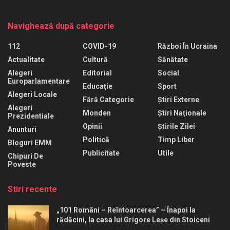
Navighează după categorie
112
COVID-19
Război În Ucraina
Actualitate
Cultură
Sănătate
Alegeri
Editorial
Social
Europarlamentare
Educaţie
Sport
Alegeri Locale
Fără Categorie
Știri Externe
Alegeri
Monden
Știri Naționale
Prezidentiale
Opinii
Știrile Zilei
Anunturi
Politică
Timp Liber
Bloguri EMM
Publicitate
Utile
Chipuri De
Poveste
Stiri recente
„101 Români – Reîntoarcerea” – Înapoi la
rădăcini, la casa lui Grigore Leșe din Stoiceni