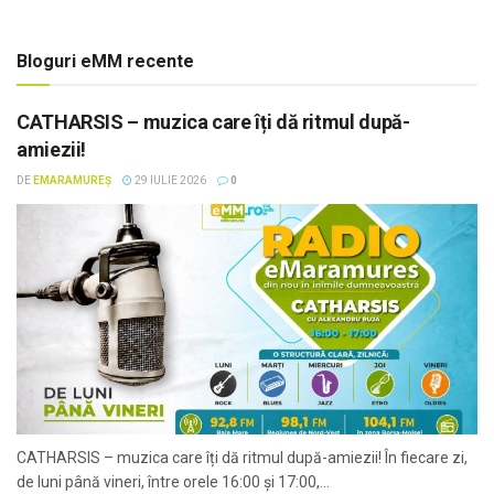
Bloguri eMM recente
CATHARSIS – muzica care îți dă ritmul după-
amiezii!
DE
EMARAMUREȘ
29 IULIE 2026
0
CATHARSIS – muzica care îți dă ritmul după-amiezii! În fiecare zi,
de luni până vineri, între orele 16:00 și 17:00,...