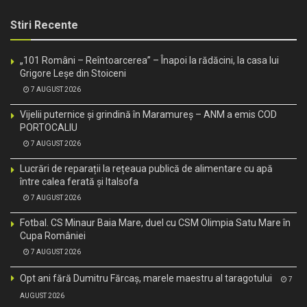
Stiri Recente
„101 Români – Reîntoarcerea” – Înapoi la rădăcini, la casa lui
Grigore Leșe din Stoiceni
7 AUGUST 2026
Vijelii puternice și grindină în Maramureș – ANM a emis COD
PORTOCALIU
7 AUGUST 2026
Lucrări de reparații la rețeaua publică de alimentare cu apă
între calea ferată și Italsofa
7 AUGUST 2026
Fotbal. CS Minaur Baia Mare, duel cu CSM Olimpia Satu Mare în
Cupa României
7 AUGUST 2026
Opt ani fără Dumitru Fărcaș, marele maestru al taragotului
7
AUGUST 2026