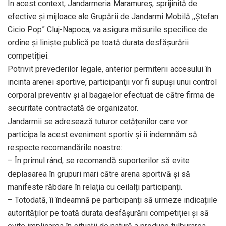
În acest context, Jandarmeria Maramureș, sprijinită de
efective și mijloace ale Grupării de Jandarmi Mobilă ,,Ștefan
Cicio Pop” Cluj-Napoca, va asigura măsurile specifice de
ordine și liniște publică pe toată durata desfășurării
competiției.
Potrivit prevederilor legale, anterior permiterii accesului în
incinta arenei sportive, participanţii vor fi supuşi unui control
corporal preventiv și al bagajelor efectuat de către firma de
securitate contractată de organizator.
Jandarmii se adresează tuturor cetățenilor care vor
participa la acest eveniment sportiv și îi îndemnăm să
respecte recomandările noastre:
– În primul rând, se recomandă suporterilor să evite
deplasarea în grupuri mari către arena sportivă și să
manifeste răbdare în relația cu ceilalți participanți.
– Totodată, îi îndeamnă pe participanți să urmeze indicațiile
autorităților pe toată durata desfășurării competiției și să