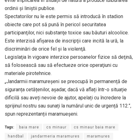
evite implicarea în situații de natură a produce tulburarea
ordinii și liniștii publice.
Spectatorilor nu le este permis să introducă în stadion
obiecte care pot să pună în pericol securitatea
participanţilor, nici substanţe toxice sau băuturi alcoolice.
Este interzisă afişarea de inscripţii care incită la ură, la
discriminări de orice fel şi la violenţă.
Legislaţia în vigoare interzice persoanelor fizice să deţină,
să folosească sau să efectueze orice operaţiuni cu
materiale pirotehnice.
„Jandarmii maramureșeni se preocupă în permanență de
siguranța cetățenilor, așadar, dacă vă aflați într-o situație
dificilă sau aveți nevoie de ajutor, apelați cu încredere la
sprijinul nostru sau sunați la numărul unic de urgență 112.”,
spun reprezentanții maramueșeni.
Tags:
baia mare
cs minaur
cs minaur baia mare
handbal
jandarmeria maramures
maramures