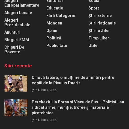
Alegeri
Editorial
Social
Europarlamentare
Educaţie
Sport
Alegeri Locale
Fără Categorie
Știri Externe
Alegeri
Monden
Știri Naționale
Prezidentiale
Opinii
Știrile Zilei
Anunturi
Politică
Timp Liber
Bloguri EMM
Publicitate
Utile
Chipuri De
Poveste
Stiri recente
O nouă tabără, o mulțime de amintiri pentru
copiii de la Rivulus Pueris
7 AUGUST 2026
Percheziții la Borșa și Vișeu de Sus – Polițiștii au
ridicat arme, muniție, trofee și materiale
pirotehnice
7 AUGUST 2026