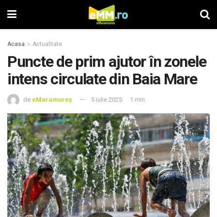
Acasa
Actualitate
Puncte de prim ajutor în zonele
intens circulate din Baia Mare
de
eMaramureș
5 iulie 2025
1 min