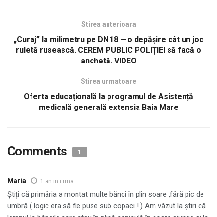
Stirea anterioara
„Curaj” la milimetru pe DN 18 — o depășire cât un joc
ruletă rusească. CEREM PUBLIC POLIȚIEI să facă o
anchetă. VIDEO
Stirea urmatoare
Oferta educațională la programul de Asistență
medicală generală extensia Baia Mare
Comments
1
Maria
1 an in urma
Știți că primăria a montat multe bănci în plin soare ,fără pic de
umbră ( logic era să fie puse sub copaci ! ) Am văzut la știri că