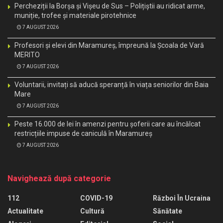
Percheziții la Borșa și Vișeu de Sus – Polițiștii au ridicat arme,
muniție, trofee și materiale pirotehnice
7 AUGUST 2026
Profesori și elevi din Maramureș, împreună la Școala de Vară
MERITO
7 AUGUST 2026
Voluntarii, invitați să aducă speranță în viața seniorilor din Baia
Mare
7 AUGUST 2026
Peste 16.000 de lei în amenzi pentru șoferii care au încălcat
restricțiile impuse de caniculă în Maramureș
7 AUGUST 2026
Navighează după categorie
112
COVID-19
Război În Ucraina
Actualitate
Cultură
Sănătate