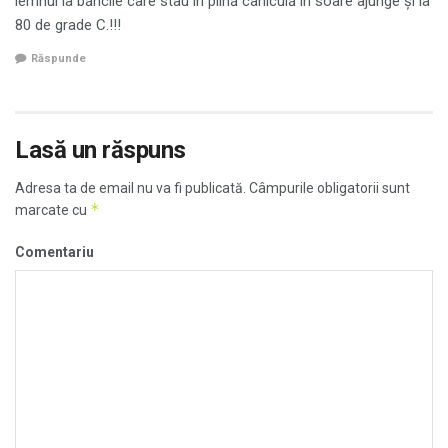
lemnul la băncile care stau în plină caniculă în soare ajunge și la
80 de grade C.!!!
Răspunde
Lasă un răspuns
Adresa ta de email nu va fi publicată.
Câmpurile obligatorii sunt
*
marcate cu
Comentariu