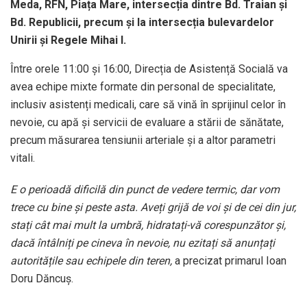
Meda, RFN, Piața Mare, intersecția dintre Bd. Traian și
Bd. Republicii, precum și la intersecția bulevardelor
Unirii și Regele Mihai I.
Între orele 11:00 și 16:00, Direcția de Asistență Socială va
avea echipe mixte formate din personal de specialitate,
inclusiv asistenți medicali, care să vină în sprijinul celor în
nevoie, cu apă și servicii de evaluare a stării de sănătate,
precum măsurarea tensiunii arteriale și a altor parametri
vitali.
E o perioadă dificilă din punct de vedere termic, dar vom
trece cu bine și peste asta. Aveți grijă de voi și de cei din jur,
stați cât mai mult la umbră, hidratați-vă corespunzător și,
dacă întâlniți pe cineva în nevoie, nu ezitați să anunțați
autoritățile sau echipele din teren,
a precizat primarul Ioan
Doru Dăncuș.