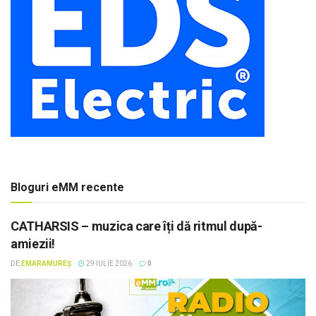
Bloguri eMM recente
CATHARSIS – muzica care îți dă ritmul după-
amiezii!
DE
EMARAMUREȘ
29 IULIE 2026
0