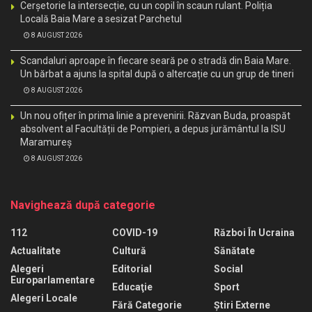
Cerșetorie la intersecție, cu un copil în scaun rulant. Poliția
Locală Baia Mare a sesizat Parchetul
8 AUGUST 2026
Scandaluri aproape în fiecare seară pe o stradă din Baia Mare.
Un bărbat a ajuns la spital după o altercație cu un grup de tineri
8 AUGUST 2026
Un nou ofițer în prima linie a prevenirii. Răzvan Buda, proaspăt
absolvent al Facultății de Pompieri, a depus jurământul la ISU
Maramureș
8 AUGUST 2026
Navighează după categorie
112
COVID-19
Război În Ucraina
Actualitate
Cultură
Sănătate
Alegeri
Editorial
Social
Europarlamentare
Educaţie
Sport
Alegeri Locale
Fără Categorie
Știri Externe