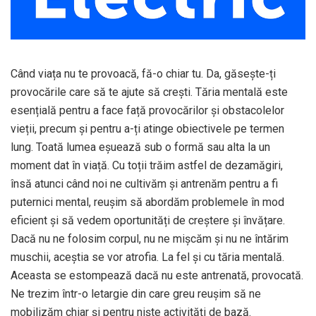
Când viața nu te provoacă, fă-o chiar tu. Da, găsește-ți
provocările care să te ajute să crești. Tăria mentală este
esențială pentru a face față provocărilor și obstacolelor
vieții, precum și pentru a-ți atinge obiectivele pe termen
lung. Toată lumea eșuează sub o formă sau alta la un
moment dat în viață. Cu toții trăim astfel de dezamăgiri,
însă atunci când noi ne cultivăm și antrenăm pentru a fi
puternici mental, reușim să abordăm problemele în mod
eficient și să vedem oportunități de creștere și învățare.
Dacă nu ne folosim corpul, nu ne mișcăm și nu ne întărim
muschii, aceștia se vor atrofia. La fel și cu tăria mentală.
Aceasta se estompează dacă nu este antrenată, provocată.
Ne trezim într-o letargie din care greu reușim să ne
mobilizăm chiar și pentru niște activități de bază.