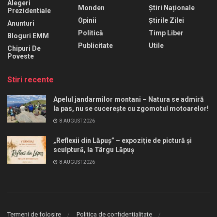
Alegeri
Monden
Știri Naționale
Prezidentiale
Opinii
Știrile Zilei
Anunturi
Politică
Timp Liber
Bloguri EMM
Publicitate
Utile
Chipuri De
Poveste
Stiri recente
Apelul jandarmilor montani – Natura se admiră
la pas, nu se cucerește cu zgomotul motoarelor!
8 AUGUST 2026
„Reflexii din Lăpuș” – expoziție de pictură și
sculptură, la Târgu Lăpuș
8 AUGUST 2026
Termeni de folosire
Politica de confidentialitate