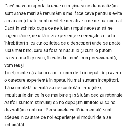
Dacă ne vom raporta la eșec cu rușine și ne demoralizăm,
sunt șanse mari să renunțăm a mai face ceva pentru a evita
a mai simți toate sentimentele negative care ne-au încercat.
Dacă în schimb, după ce ne luăm timpul necesar să ne
lingem rănile, ne uităm la experiențele nereușite cu ochi
întrebători și cu curiozitatea de a descoperi unde se poate
lucra mai bine, care au fost minusurile și cum le putem
transforma în plusuri, în cele din urmă, prin perseverență,
vom reuși.
Țineți minte că atunci când o luăm de la început, deja avem
o oarecare experiență în spate. Nu mai suntem începători.
Tăria mentală ne ajută să ne controlăm emoțiile și
impulsurile din ce în ce mai bine și să luăm decizii raționale.
Astfel, suntem stimulați să ne depășim limitele și să ne
dezvoltăm continuu. Persoanele cu tărie mentală sunt
adesea în căutare de noi experiențe și moduri de a se
îmbunătăți.