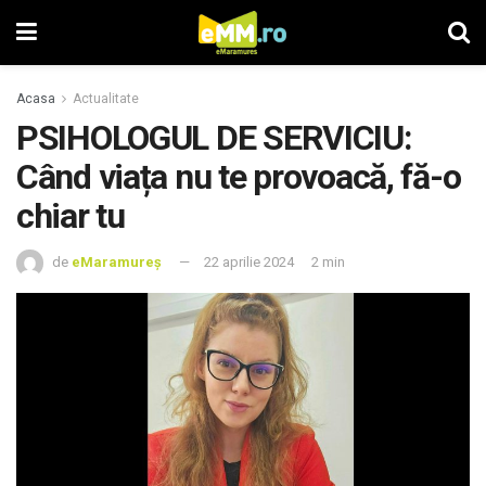
Acasa
Actualitate
PSIHOLOGUL DE SERVICIU:
Când viața nu te provoacă, fă-o
chiar tu
de
eMaramureș
22 aprilie 2024
2 min