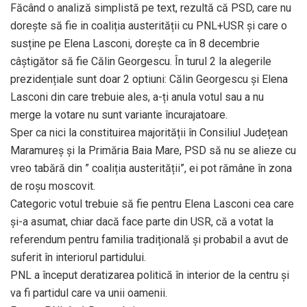
Făcând o analiză simplistă pe text, rezultă că PSD, care nu
dorește să fie in coaliția austerității cu PNL+USR și care o
susține pe Elena Lasconi, dorește ca în 8 decembrie
câștigător să fie Călin Georgescu. În turul 2 la alegerile
prezidențiale sunt doar 2 optiuni: Călin Georgescu și Elena
Lasconi din care trebuie ales, a-ți anula votul sau a nu
merge la votare nu sunt variante încurajatoare.
Sper ca nici la constituirea majorității în Consiliul Județean
Maramureș și la Primăria Baia Mare, PSD să nu se alieze cu
vreo tabără din ” coaliția austerității”, ei pot rămâne în zona
de roșu moscovit.
Categoric votul trebuie să fie pentru Elena Lasconi cea care
și-a asumat, chiar dacă face parte din USR, că a votat la
referendum pentru familia tradițională și probabil a avut de
suferit în interiorul partidului.
PNL a început deratizarea politică în interior de la centru și
va fi partidul care va unii oamenii.