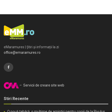
eMaramures | Știri și informații la zi
office@emaramures.ro
– Servicii de creare site web
Stiri Recente
O nouă tabără, o mulțime de amintiri pentru copiii de la Rivulus