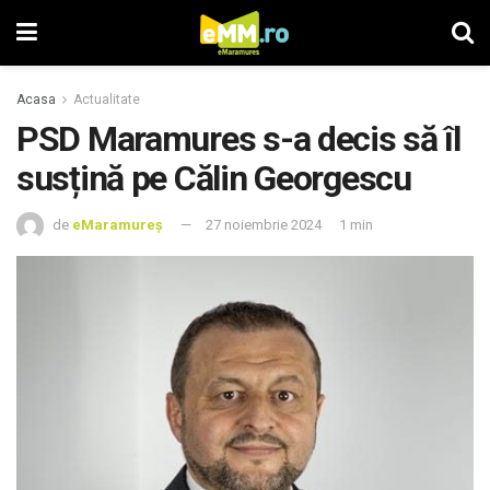
Acasa
Actualitate
PSD Maramures s-a decis să îl
susțină pe Călin Georgescu
de
eMaramureș
27 noiembrie 2024
1 min