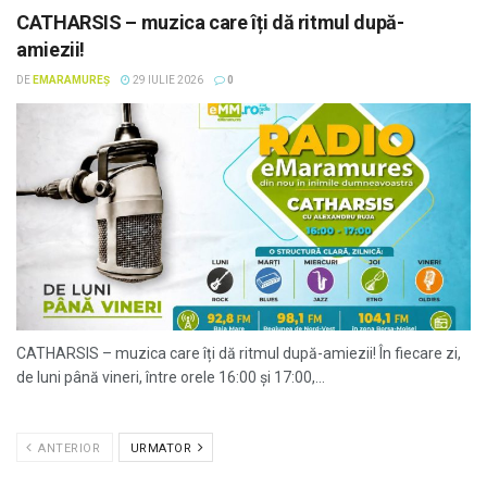
CATHARSIS – muzica care îți dă ritmul după-
amiezii!
DE
EMARAMUREȘ
29 IULIE 2026
0
CATHARSIS – muzica care îți dă ritmul după-amiezii! În fiecare zi,
de luni până vineri, între orele 16:00 și 17:00,...
ANTERIOR
URMATOR