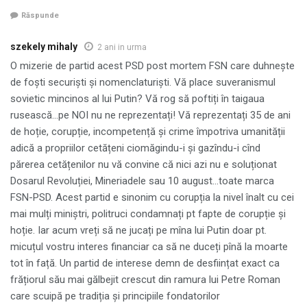
Răspunde
szekely mihaly
2 ani in urma
O mizerie de partid acest PSD post mortem FSN care duhnește
de foști securiști și nomenclaturiști. Vă place suveranismul
sovietic mincinos al lui Putin? Vă rog să poftiți în taigaua
rusească…pe NOI nu ne reprezentați! Vă reprezentați 35 de ani
de hoție, corupție, incompetență și crime împotriva umanității
adică a propriilor cetățeni ciomăgindu-i și gazîndu-i cînd
părerea cetățenilor nu vă convine că nici azi nu e soluționat
Dosarul Revoluției, Mineriadele sau 10 august…toate marca
FSN-PSD. Acest partid e sinonim cu corupția la nivel înalt cu cei
mai mulți miniștri, politruci condamnați pt fapte de corupție și
hoție. Iar acum vreți să ne jucați pe mîna lui Putin doar pt.
micuțul vostru interes financiar ca să ne duceți pînă la moarte
tot în față. Un partid de interese demn de desființat exact ca
frățiorul său mai gălbejit crescut din ramura lui Petre Roman
care scuipă pe tradiția și principiile fondatorilor