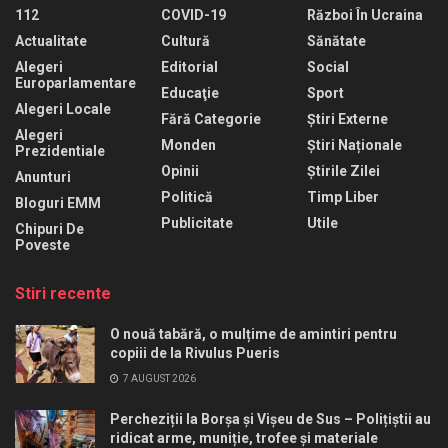
112
COVID-19
Război În Ucraina
Actualitate
Cultură
Sănătate
Alegeri
Editorial
Social
Europarlamentare
Educaţie
Sport
Alegeri Locale
Fără Categorie
Știri Externe
Alegeri
Monden
Știri Naționale
Prezidentiale
Opinii
Știrile Zilei
Anunturi
Politică
Timp Liber
Bloguri EMM
Publicitate
Utile
Chipuri De
Poveste
Stiri recente
O nouă tabără, o mulțime de amintiri pentru
copiii de la Rivulus Pueris
7 AUGUST 2026
Percheziții la Borșa și Vișeu de Sus – Polițiștii au
ridicat arme, muniție, trofee și materiale