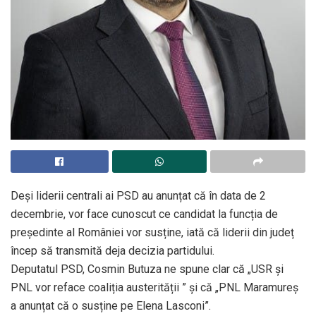
Deși liderii centrali ai PSD au anunțat că în data de 2
decembrie, vor face cunoscut ce candidat la funcția de
președinte al României vor susține, iată că liderii din județ
încep să transmită deja decizia partidului.
Deputatul PSD, Cosmin Butuza ne spune clar că „USR și
PNL vor reface coaliția austerității ” și că „PNL Maramureș
a anunțat că o susține pe Elena Lasconi”.