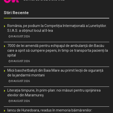
Stiri Recente
România, pe podium la Competiția Internațională a Lunetiștilor.
S.I.A.S. a obținut locul al II-lea
8 AUGUST 2026
7000 de lei amendă pentru echipajul de ambulanță din Bacău
care a oprit să cumpere pepeni, în timp ce transporta pacienți la
spital
8 AUGUST 2026
Micii baschetbaliști din Baia Mare au primit lecții de siguranță
de la jandarmii montani
8 AUGUST 2026
Literația timpurie, în prim-plan: noi măsuri pentru sprijinirea
elevilor din Maramureș
8 AUGUST 2026
Iancu de Hunedoara, readus în memoria băimărenilor: