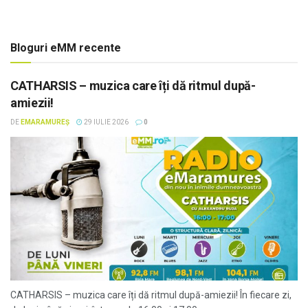
Bloguri eMM recente
CATHARSIS – muzica care îți dă ritmul după-
amiezii!
DE
EMARAMUREȘ
29 IULIE 2026
0
CATHARSIS – muzica care îți dă ritmul după-amiezii! În fiecare zi,