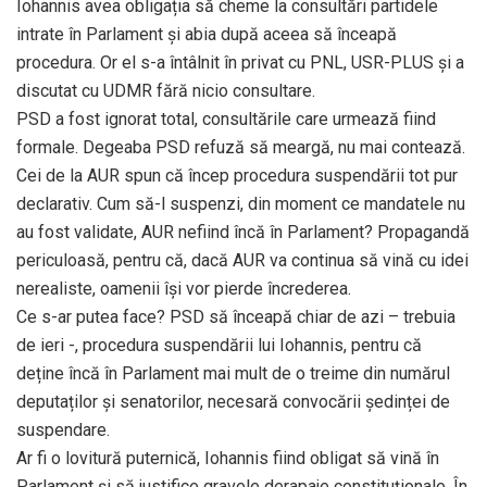
Iohannis avea obligația să cheme la consultări partidele
intrate în Parlament și abia după aceea să înceapă
procedura. Or el s-a întâlnit în privat cu PNL, USR-PLUS și a
discutat cu UDMR fără nicio consultare.
PSD a fost ignorat total, consultările care urmează fiind
formale. Degeaba PSD refuză să meargă, nu mai contează.
Cei de la AUR spun că încep procedura suspendării tot pur
declarativ. Cum să-l suspenzi, din moment ce mandatele nu
au fost validate, AUR nefiind încă în Parlament? Propagandă
periculoasă, pentru că, dacă AUR va continua să vină cu idei
nerealiste, oamenii își vor pierde încrederea.
Ce s-ar putea face? PSD să înceapă chiar de azi – trebuia
de ieri -, procedura suspendării lui Iohannis, pentru că
deține încă în Parlament mai mult de o treime din numărul
deputaților și senatorilor, necesară convocării ședinței de
suspendare.
Ar fi o lovitură puternică, Iohannis fiind obligat să vină în
Parlament și să justifice gravele derapaje constituționale. În