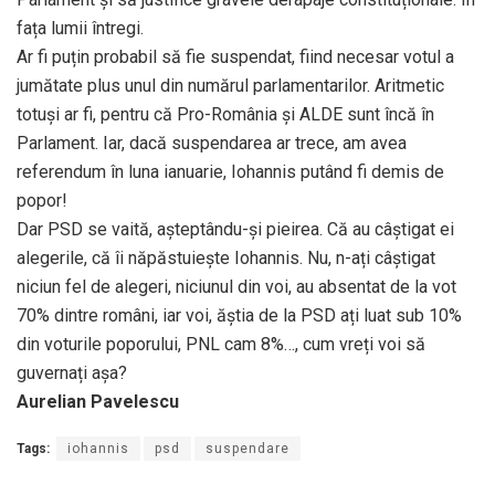
fața lumii întregi.
Ar fi puțin probabil să fie suspendat, fiind necesar votul a
jumătate plus unul din numărul parlamentarilor. Aritmetic
totuși ar fi, pentru că Pro-România și ALDE sunt încă în
Parlament. Iar, dacă suspendarea ar trece, am avea
referendum în luna ianuarie, Iohannis putând fi demis de
popor!
Dar PSD se vaită, așteptându-și pieirea. Că au câștigat ei
alegerile, că îi năpăstuiește Iohannis. Nu, n-ați câștigat
niciun fel de alegeri, niciunul din voi, au absentat de la vot
70% dintre români, iar voi, ăștia de la PSD ați luat sub 10%
din voturile poporului, PNL cam 8%…, cum vreți voi să
guvernați așa?
Aurelian Pavelescu
Tags:
iohannis
psd
suspendare