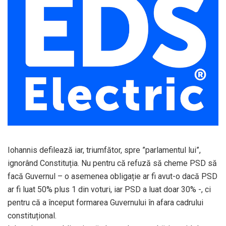
Iohannis defilează iar, triumfător, spre ”parlamentul lui”,
ignorând Constituția. Nu pentru că refuză să cheme PSD să
facă Guvernul – o asemenea obligație ar fi avut-o dacă PSD
ar fi luat 50% plus 1 din voturi, iar PSD a luat doar 30% -, ci
pentru că a început formarea Guvernului în afara cadrului
constituțional.