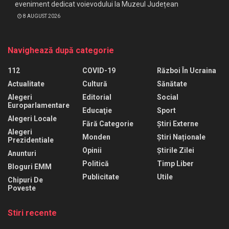
eveniment dedicat voievodului la Muzeul Județean
8 AUGUST 2026
Navighează după categorie
112
COVID-19
Război În Ucraina
Actualitate
Cultură
Sănătate
Alegeri
Editorial
Social
Europarlamentare
Educaţie
Sport
Alegeri Locale
Fără Categorie
Știri Externe
Alegeri
Monden
Știri Naționale
Prezidentiale
Opinii
Știrile Zilei
Anunturi
Politică
Timp Liber
Bloguri EMM
Publicitate
Utile
Chipuri De
Poveste
Stiri recente