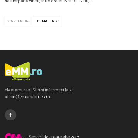
de luni până vineri, între orele 16:00 și 17:00,...
ANTERIOR
URMATOR
eMaramures | Știri și informații la zi
office@emaramures.ro
– Servicii de creare site web