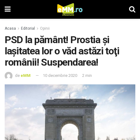
Acasa
Editorial
Opinii
PSD la pământ! Prostia şi
laşitatea lor o văd astăzi toţi
românii! Suspendarea!
de
eMM
10 decembrie 2020
2 min