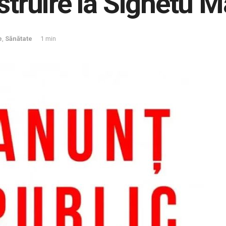
struire la Sighetu 
e
,
Sănătate
1 min