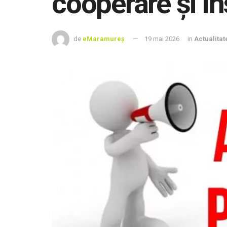
cooperare și in
de
eMaramureș
19 mai 2026
in
Actualitat