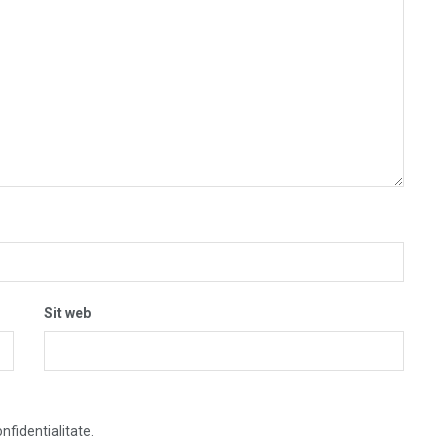
Sit web
nfidentialitate.