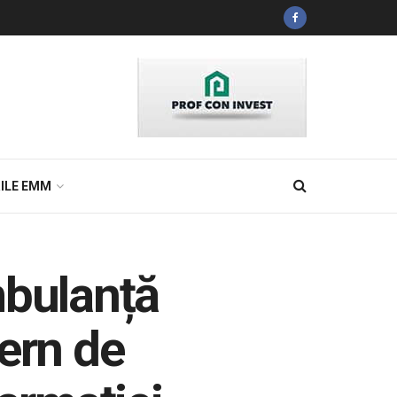
ILE EMM
mbulanță
ern de