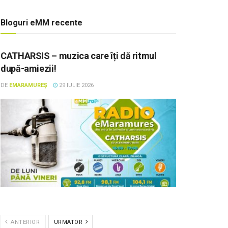
Bloguri eMM recente
CATHARSIS – muzica care îți dă ritmul
după-amiezii!
DE
EMARAMUREȘ
29 IULIE 2026
ANTERIOR
URMATOR