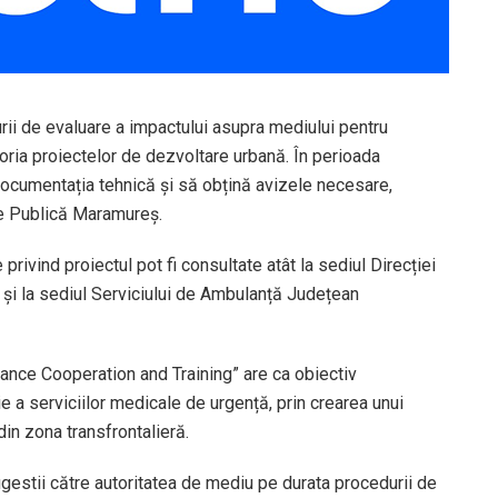
ii de evaluare a impactului asupra mediului pentru
egoria proiectelor de dezvoltare urbană. În perioada
ocumentația tehnică și să obțină avizele necesare,
te Publică Maramureș.
 privind proiectul pot fi consultate atât la sediul Direcției
i la sediul Serviciului de Ambulanță Județean
ce Cooperation and Training” are ca obiectiv
e a serviciilor medicale de urgență, prin crearea unui
 din zona transfrontalieră.
ugestii către autoritatea de mediu pe durata procedurii de