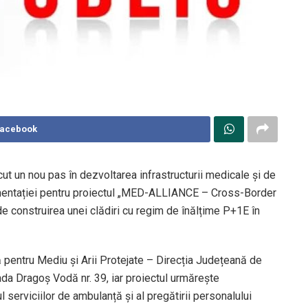
Facebook
 un nou pas în dezvoltarea infrastructurii medicale și de
umentației pentru proiectul „MED-ALLIANCE – Cross-Border
 construirea unei clădiri cu regim de înălțime P+1E în
pentru Mediu și Arii Protejate – Direcția Județeană de
ada Dragoș Vodă nr. 39, iar proiectul urmărește
 serviciilor de ambulanță și al pregătirii personalului