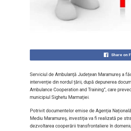
Share on 
Serviciul de Ambulanță Județean Maramureș a făcut
intervenție din nordul țării, după depunerea doc
Ambulance Cooperation and Training”, care prevede
municipiul Sighetu Marmației.
Potrivit documentelor emise de Agenția Națională 
Mediu Maramureș, investiția va fi realizată pe str
dezvoltarea cooperării transfrontaliere în domeniul