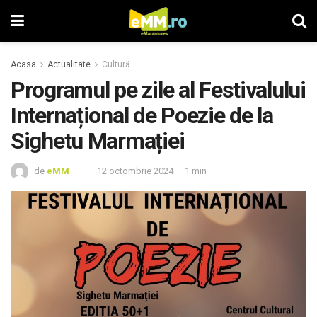
Acasa
Actualitate
Cultură
Programul pe zile al Festivalului
Internațional de Poezie de la
Sighetu Marmației
de
eMM
12 octombrie 2024
1 min