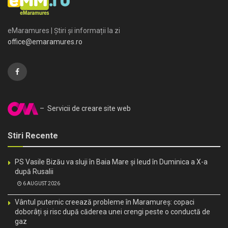
eMaramures | Știri și informații la zi
office@emaramures.ro
– Servicii de creare site web
Stiri Recente
PS Vasile Bizău va sluji în Baia Mare și Ieud în Duminica a X-a
după Rusalii
6 AUGUST 2026
Vântul puternic creează probleme în Maramureș: copaci
doborâți și risc după căderea unei crengi peste o conductă de
gaz