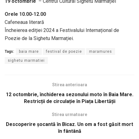
19 octombrie
– Centrul Cultural Sighetu Marmației
Orele 10.00-12.00
Cafeneaua literară
Încheierea ediției 2024 a Festivalului Internațional de
Poezie de la Sighetu Marmației.
Tags:
baia mare
festival de poezie
maramures
sighetu marmatiei
Stirea anterioara
12 octombrie, închiderea sezonului moto în Baia Mare.
Restricții de circulație în Piața Libertății
Stirea urmatoare
Descoperire șocantă în Bicaz. Un om a fost găsit mort
în fântână