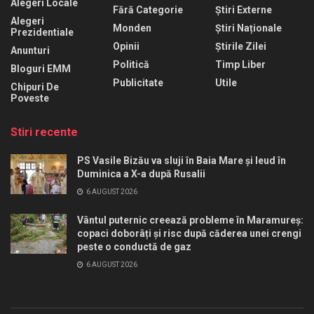
Alegeri Locale
Fără Categorie
Știri Externe
Alegeri
Monden
Știri Naționale
Prezidentiale
Opinii
Știrile Zilei
Anunturi
Politică
Timp Liber
Bloguri EMM
Publicitate
Utile
Chipuri De
Poveste
Stiri recente
PS Vasile Bizău va sluji în Baia Mare și Ieud în
Duminica a X-a după Rusalii
6 AUGUST 2026
Vântul puternic creează probleme în Maramureș:
copaci doborâți și risc după căderea unei crengi
peste o conductă de gaz
6 AUGUST 2026