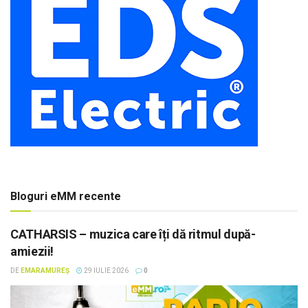
Bloguri eMM recente
CATHARSIS – muzica care îți dă ritmul după-
amiezii!
DE
EMARAMUREȘ
29 IULIE 2026
0