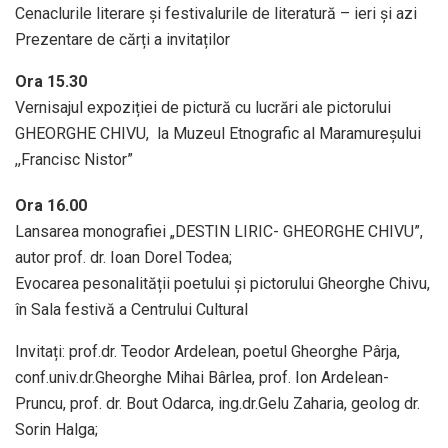
Cenaclurile literare și festivalurile de literatură – ieri și azi
Prezentare de cărți a invitaților
Ora 15.30
Vernisajul expoziției de pictură cu lucrări ale pictorului
GHEORGHE CHIVU, la Muzeul Etnografic al Maramureșului
,,Francisc Nistor”
Ora 16.00
Lansarea monografiei „DESTIN LIRIC- GHEORGHE CHIVU”,
autor prof. dr. Ioan Dorel Todea;
Evocarea pesonalității poetului și pictorului Gheorghe Chivu,
în Sala festivă a Centrului Cultural
Invitați: prof.dr. Teodor Ardelean, poetul Gheorghe Pârja,
conf.univ.dr.Gheorghe Mihai Bârlea, prof. Ion Ardelean-
Pruncu, prof. dr. Bout Odarca, ing.dr.Gelu Zaharia, geolog dr.
Sorin Halga;