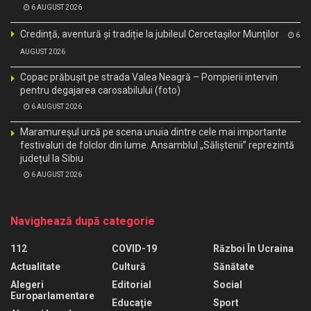
6 AUGUST 2026
Credință, aventură și tradiție la jubileul Cercetașilor Munților
6
AUGUST 2026
Copac prăbușit pe strada Valea Neagră – Pompierii intervin
pentru degajarea carosabilului (foto)
6 AUGUST 2026
Maramureșul urcă pe scena unuia dintre cele mai importante
festivaluri de folclor din lume. Ansamblul „Săliștenii” reprezintă
județul la Sibiu
6 AUGUST 2026
Navighează după categorie
112
COVID-19
Război În Ucraina
Actualitate
Cultură
Sănătate
Alegeri
Editorial
Social
Europarlamentare
Educaţie
Sport