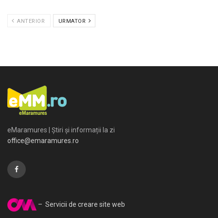
ANTERIOR
URMATOR
eMaramures | Știri și informații la zi
office@emaramures.ro
– Servicii de creare site web