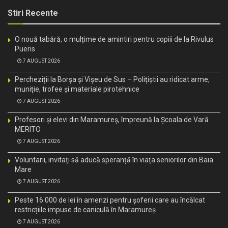
Stiri Recente
O nouă tabără, o mulțime de amintiri pentru copiii de la Rivulus
Pueris
7 AUGUST 2026
Percheziții la Borșa și Vișeu de Sus – Polițiștii au ridicat arme,
muniție, trofee și materiale pirotehnice
7 AUGUST 2026
Profesori și elevi din Maramureș, împreună la Școala de Vară
MERITO
7 AUGUST 2026
Voluntarii, invitați să aducă speranță în viața seniorilor din Baia
Mare
7 AUGUST 2026
Peste 16.000 de lei în amenzi pentru șoferii care au încălcat
restricțiile impuse de caniculă în Maramureș
7 AUGUST 2026