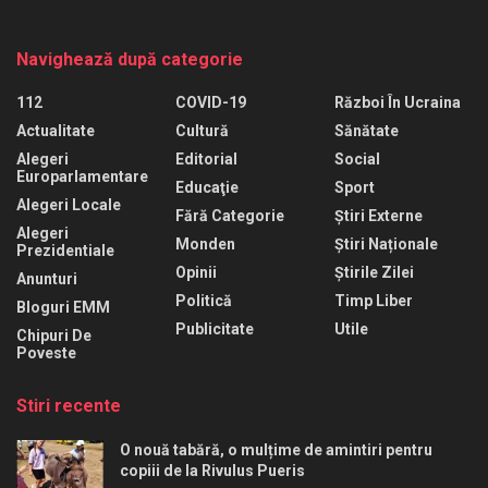
Navighează după categorie
112
COVID-19
Război În Ucraina
Actualitate
Cultură
Sănătate
Alegeri
Editorial
Social
Europarlamentare
Educaţie
Sport
Alegeri Locale
Fără Categorie
Știri Externe
Alegeri
Monden
Știri Naționale
Prezidentiale
Opinii
Știrile Zilei
Anunturi
Politică
Timp Liber
Bloguri EMM
Publicitate
Utile
Chipuri De
Poveste
Stiri recente
O nouă tabără, o mulțime de amintiri pentru
copiii de la Rivulus Pueris