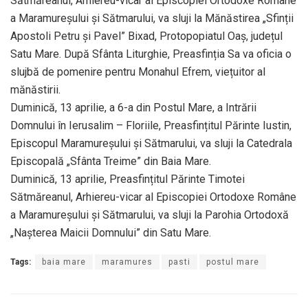
Sătmăreanul, Arhiereu-vicar al Episcopiei Ortodoxe Române
a Maramureșului și Sătmarului, va sluji la Mănăstirea „Sfinții
Apostoli Petru și Pavel” Bixad, Protopopiatul Oaș, județul
Satu Mare. După Sfânta Liturghie, Preasfinția Sa va oficia o
slujbă de pomenire pentru Monahul Efrem, viețuitor al
mănăstirii.
Duminică, 13 aprilie, a 6-a din Postul Mare, a Intrării
Domnului în Ierusalim – Floriile, Preasfințitul Părinte Iustin,
Episcopul Maramureșului și Sătmarului, va sluji la Catedrala
Episcopală „Sfânta Treime” din Baia Mare.
Duminică, 13 aprilie, Preasfințitul Părinte Timotei
Sătmăreanul, Arhiereu-vicar al Episcopiei Ortodoxe Române
a Maramureșului și Sătmarului, va sluji la Parohia Ortodoxă
„Nașterea Maicii Domnului” din Satu Mare.
Tags:
baia mare
maramures
pasti
postul mare