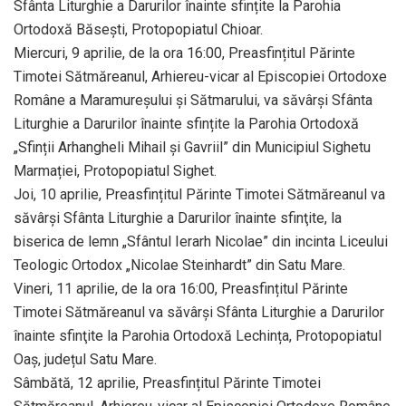
Sfânta Liturghie a Darurilor înainte sfințite la Parohia
Ortodoxă Băsești, Protopopiatul Chioar.
Miercuri, 9 aprilie, de la ora 16:00, Preasfințitul Părinte
Timotei Sătmăreanul, Arhiereu-vicar al Episcopiei Ortodoxe
Române a Maramureșului și Sătmarului, va săvârși Sfânta
Liturghie a Darurilor înainte sfințite la Parohia Ortodoxă
„Sfinții Arhangheli Mihail și Gavriil” din Municipiul Sighetu
Marmației, Protopopiatul Sighet.
Joi, 10 aprilie, Preasfințitul Părinte Timotei Sătmăreanul va
săvârși Sfânta Liturghie a Darurilor înainte sfinţite, la
biserica de lemn „Sfântul Ierarh Nicolae” din incinta Liceului
Teologic Ortodox „Nicolae Steinhardt” din Satu Mare.
Vineri, 11 aprilie, de la ora 16:00, Preasfințitul Părinte
Timotei Sătmăreanul va săvârși Sfânta Liturghie a Darurilor
înainte sfinţite la Parohia Ortodoxă Lechința, Protopopiatul
Oaș, județul Satu Mare.
Sâmbătă, 12 aprilie, Preasfințitul Părinte Timotei