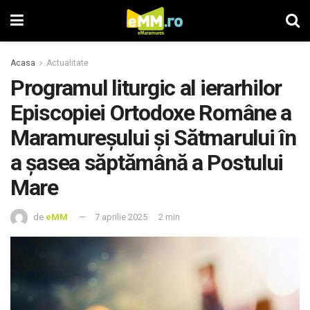
Acasa
Actualitate
Programul liturgic al ierarhilor
Episcopiei Ortodoxe Române a
Maramureșului și Sătmarului în
a șasea săptămână a Postului
Mare
de
eMM
7 aprilie 2025
2 min