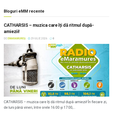
Bloguri eMM recente
CATHARSIS – muzica care îți dă ritmul după-
amiezii!
DE
EMARAMUREȘ
29 IULIE 2026
0
CATHARSIS – muzica care îți dă ritmul după-amiezii! În fiecare zi,
de luni până vineri, între orele 16:00 și 17:00,...