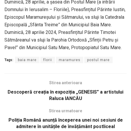
Duminică, 28 aprilie, a șasea din Postul Mare (a intrării
Domnului în Ierusalim – Floriile), Preasfințitul Părinte Iustin,
Episcopul Maramureșului și Sătmarului, va sluji la Catedrala
Episcopală „Sfânta Treime” din Municipiul Baia Mare.
Duminică, 28 aprilie 2024, Preasfințitul Părinte Timotei
Sătmăreanul va sluji la Parohia Ortodoxă „Sfinții Petru și
Pavel” din Municipiul Satu Mare, Protopopiatul Satu Mare.
Tags:
baia mare
florii
maramures
postul mare
Stirea anterioara
Descoperă creația în expoziția „GENESIS” a artistului
Raluca IANCĂU
Stirea urmatoare
Poliția Română anunță începerea unei noi sesiuni de
admitere în unitățile de învățământ postliceal