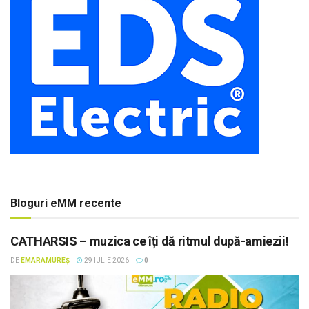
Bloguri eMM recente
CATHARSIS – muzica ce îți dă ritmul după-amiezii!
DE
EMARAMUREȘ
29 IULIE 2026
0