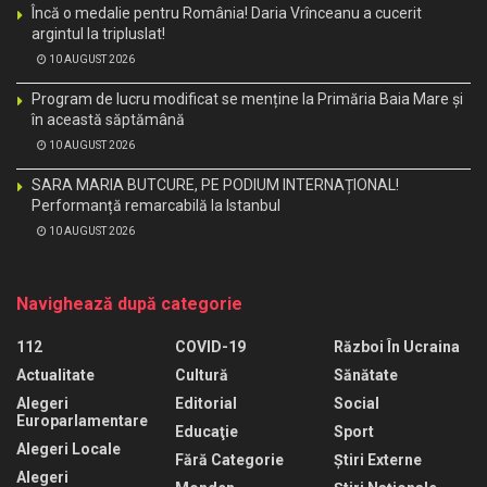
Încă o medalie pentru România! Daria Vrînceanu a cucerit
argintul la tripluslat!
10 AUGUST 2026
Program de lucru modificat se menține la Primăria Baia Mare și
în această săptămână
10 AUGUST 2026
SARA MARIA BUTCURE, PE PODIUM INTERNAȚIONAL!
Performanță remarcabilă la Istanbul
10 AUGUST 2026
Navighează după categorie
112
COVID-19
Război În Ucraina
Actualitate
Cultură
Sănătate
Alegeri
Editorial
Social
Europarlamentare
Educaţie
Sport
Alegeri Locale
Fără Categorie
Știri Externe
Alegeri