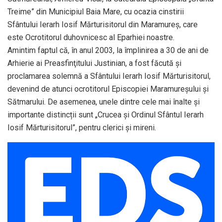
Treime” din Municipiul Baia Mare, cu ocazia cinstirii
Sfântului Ierarh Iosif Mărturisitorul din Maramureș, care
este Ocrotitorul duhovnicesc al Eparhiei noastre.
Amintim faptul că, în anul 2003, la împlinirea a 30 de ani de
Arhierie ai Preasfinţitului Justinian, a fost făcută şi
proclamarea solemnă a Sfântului Ierarh Iosif Mărturisitorul,
devenind de atunci ocrotitorul Episcopiei Maramureşului şi
Sătmarului. De asemenea, unele dintre cele mai înalte și
importante distincții sunt „Crucea și Ordinul Sfântul Ierarh
Iosif Mărturisitorul”, pentru clerici și mireni.