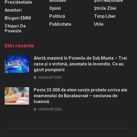
Monden
Știri Naționale
Prezidentiale
Opinii
Știrile Zilei
Anunturi
Politică
Timp Liber
Bloguri EMM
Publicitate
Utile
Chipuri De
Poveste
Stiri recente
Alertă maximă în Poienile de Sub Munte – Trei
case și o victimă, anunțate la incendiu. Ce au
găsit pompierii
10 AUGUST 2026
Peste 33.000 de elevi susțin probele scrise ale
examenului de Bacalaureat – sesiunea de
toamnă
10 AUGUST 2026