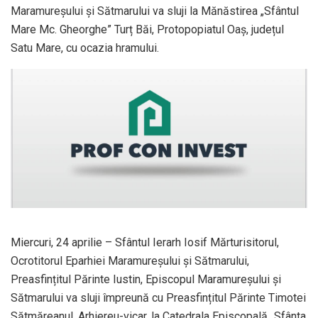
Maramureșului și Sătmarului va sluji la Mănăstirea „Sfântul
Mare Mc. Gheorghe” Turț Băi, Protopopiatul Oaș, județul
Satu Mare, cu ocazia hramului.
Miercuri, 24 aprilie – Sfântul Ierarh Iosif Mărturisitorul,
Ocrotitorul Eparhiei Maramureșului și Sătmarului,
Preasfințitul Părinte Iustin, Episcopul Maramureșului și
Sătmarului va sluji împreună cu Preasfințitul Părinte Timotei
Sătmăreanul, Arhiereu-vicar, la Catedrala Episcopală „Sfânta