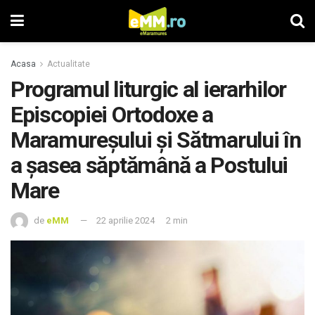
Acasa
Actualitate
Programul liturgic al ierarhilor
Episcopiei Ortodoxe a
Maramureșului și Sătmarului în
a șasea săptămână a Postului
Mare
de
eMM
22 aprilie 2024
2 min