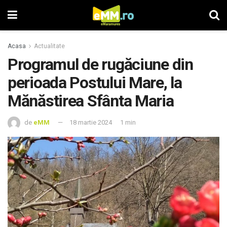
Acasa
Actualitate
Programul de rugăciune din
perioada Postului Mare, la
Mănăstirea Sfânta Maria
de
eMM
18 martie 2024
1 min