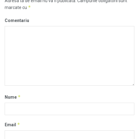
Adresa ta de email nu va fi publicată.
Câmpurile obligatorii sunt
*
marcate cu
Comentariu
*
Nume
*
Email