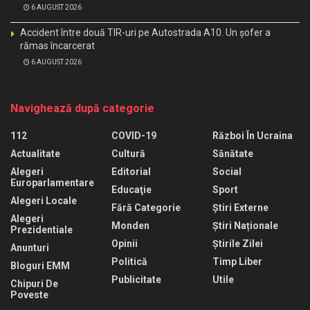
6 AUGUST 2026
Accident între două TIR-uri pe Autostrada A10. Un șofer a
rămas încarcerat
6 AUGUST 2026
Navighează după categorie
112
COVID-19
Război În Ucraina
Actualitate
Cultură
Sănătate
Alegeri
Editorial
Social
Europarlamentare
Educaţie
Sport
Alegeri Locale
Fără Categorie
Știri Externe
Alegeri
Monden
Știri Naționale
Prezidentiale
Opinii
Știrile Zilei
Anunturi
Politică
Timp Liber
Bloguri EMM
Publicitate
Utile
Chipuri De
Poveste