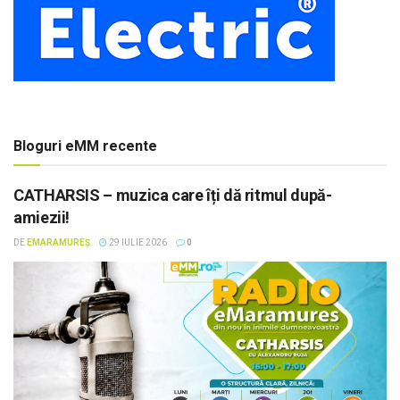
Bloguri eMM recente
CATHARSIS – muzica care îți dă ritmul după-
amiezii!
DE
EMARAMUREȘ
29 IULIE 2026
0