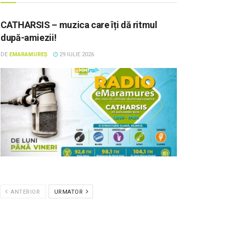
CATHARSIS – muzica care îți dă ritmul
după-amiezii!
DE
EMARAMUREȘ
29 IULIE 2026
ANTERIOR
URMATOR