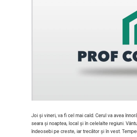
Joi şi vineri, va fi cel mai cald. Cerul va avea înnor
seara şi noaptea, local şi în celelalte regiuni. Vânt
îndeosebi pe creste, iar trecãtor şi în vest. Tempe