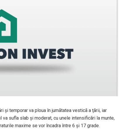
ãri şi temporar va ploua în jumãtatea vesticã a ţãrii, iar
ul va sufla slab şi moderat, cu unele intensificãri la munte,
raturile maxime se vor încadra între 6 şi 17 grade.