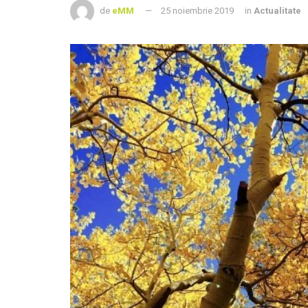
de
eMM
25 noiembrie 2019
in
Actualitate