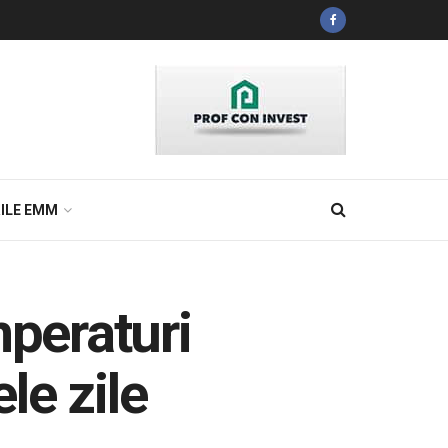
ILE EMM
peraturi
le zile