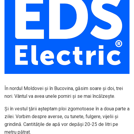
În nordul Moldovei şi în Bucovina, găsim soare şi doi, trei
nori. Vântul va avea unele porniri şi se mai încălzeşte.
Şi în vestul ţării aşteptam ploi zgomotoase în a doua parte a
zilei. Vorbim despre averse, cu tunete, fulgere, vijelii şi
grindină. Cantităţile de apă vor depăşi 20-25 de litri pe
metru pătrat.