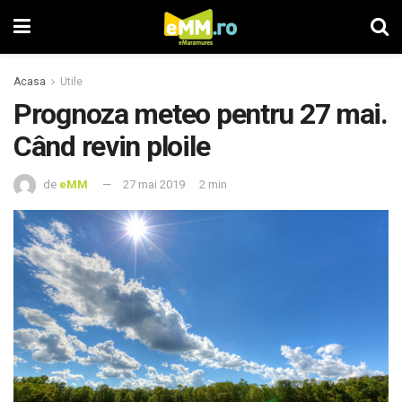
Acasa
Utile
Prognoza meteo pentru 27 mai.
Când revin ploile
de
eMM
27 mai 2019
2 min