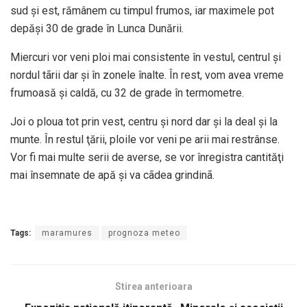
sud şi est, rămânem cu timpul frumos, iar maximele pot
depăşi 30 de grade în Lunca Dunării.
Miercuri vor veni ploi mai consistente în vestul, centrul şi
nordul tãrii dar şi în zonele înalte. În rest, vom avea vreme
frumoasă şi caldă, cu 32 de grade în termometre.
Joi o ploua tot prin vest, centru şi nord dar şi la deal şi la
munte. În restul ţării, ploile vor veni pe arii mai restrânse.
Vor fi mai multe serii de averse, se vor înregistra cantităţi
mai însemnate de apă şi va cãdea grindinã.
Tags:
maramures
prognoza meteo
Stirea anterioara