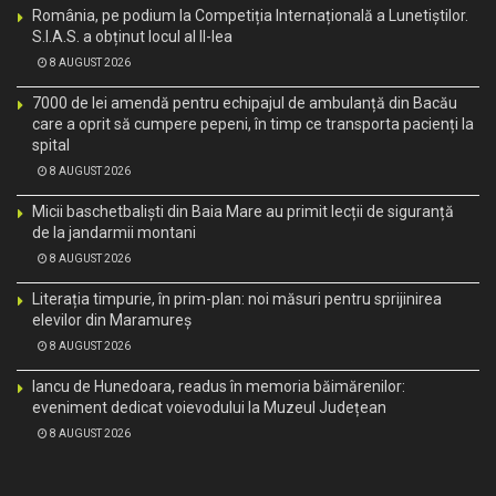
România, pe podium la Competiția Internațională a Lunetiștilor.
S.I.A.S. a obținut locul al II-lea
8 AUGUST 2026
7000 de lei amendă pentru echipajul de ambulanță din Bacău
care a oprit să cumpere pepeni, în timp ce transporta pacienți la
spital
8 AUGUST 2026
Micii baschetbaliști din Baia Mare au primit lecții de siguranță
de la jandarmii montani
8 AUGUST 2026
Literația timpurie, în prim-plan: noi măsuri pentru sprijinirea
elevilor din Maramureș
8 AUGUST 2026
Iancu de Hunedoara, readus în memoria băimărenilor:
eveniment dedicat voievodului la Muzeul Județean
8 AUGUST 2026