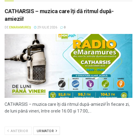
CATHARSIS – muzica care îți dă ritmul după-
amiezii!
DE
EMARAMUREȘ
29 IULIE 2026
0
CATHARSIS – muzica care îți dă ritmul după-amiezii! În fiecare zi,
de luni până vineri, între orele 16:00 și 17:00,...
ANTERIOR
URMATOR