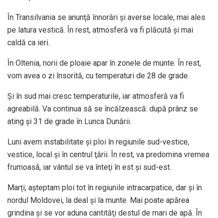
În Transilvania se anunţă înnorări şi averse locale, mai ales
pe latura vestică. În rest, atmosferă va fi plăcută şi mai
caldă ca ieri.
În Oltenia, norii de ploaie apar în zonele de munte. În rest,
vom avea o zi însorită, cu temperaturi de 28 de grade.
Şi în sud mai cresc temperaturile, iar atmosferă va fi
agreabilă. Va continua să se încălzească: după prânz se
ating şi 31 de grade în Lunca Dunării.
Luni avem instabilitate şi ploi în regiunile sud-vestice,
vestice, local şi în centrul ţării. În rest, va predomina vremea
frumoasã, iar vântul se va înteţi în est şi sud-est.
Marți, aşteptam ploi tot în regiunile intracarpatice, dar şi în
nordul Moldovei, la deal şi la munte. Mai poate apărea
grindina şi se vor aduna cantităţi destul de mari de apă. În