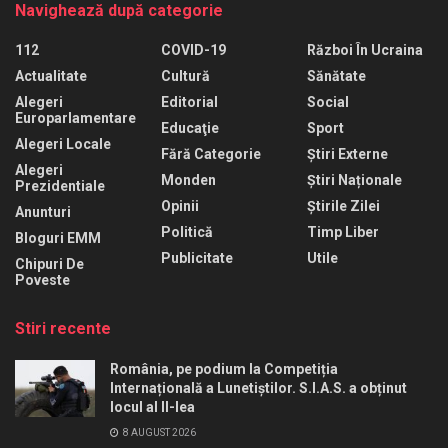
Navighează după categorie
112
COVID-19
Război În Ucraina
Actualitate
Cultură
Sănătate
Alegeri
Editorial
Social
Europarlamentare
Educaţie
Sport
Alegeri Locale
Fără Categorie
Știri Externe
Alegeri
Monden
Știri Naționale
Prezidentiale
Opinii
Știrile Zilei
Anunturi
Politică
Timp Liber
Bloguri EMM
Publicitate
Utile
Chipuri De
Poveste
Stiri recente
România, pe podium la Competiția
Internațională a Lunetiștilor. S.I.A.S. a obținut
locul al II-lea
8 AUGUST 2026