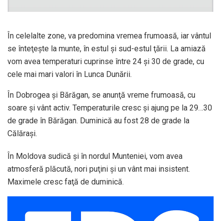
În celelalte zone, va predomina vremea frumoasă, iar vântul
se înteţeşte la munte, în estul şi sud-estul ţării. La amiază
vom avea temperaturi cuprinse între 24 şi 30 de grade, cu
cele mai mari valori în Lunca Dunării.
În Dobrogea şi Bărăgan, se anunţă vreme frumoasă, cu
soare şi vânt activ. Temperaturile cresc şi ajung pe la 29…30
de grade în Bărăgan. Duminică au fost 28 de grade la
Călăraşi.
În Moldova sudică şi în nordul Munteniei, vom avea
atmosferă plăcută, nori puţini şi un vânt mai insistent.
Maximele cresc faţă de duminică.