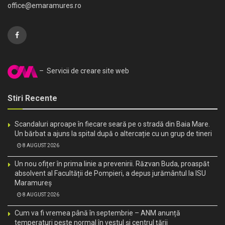
office@emaramures.ro
– Servicii de creare site web
Stiri Recente
Scandaluri aproape în fiecare seară pe o stradă din Baia Mare.
Un bărbat a ajuns la spital după o altercație cu un grup de tineri
8 AUGUST 2026
Un nou ofițer în prima linie a prevenirii. Răzvan Buda, proaspăt
absolvent al Facultății de Pompieri, a depus jurământul la ISU
Maramureș
8 AUGUST 2026
Cum va fi vremea până în septembrie – ANM anunță
temperaturi peste normal în vestul și centrul țării