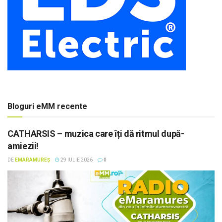
Bloguri eMM recente
CATHARSIS – muzica care îți dă ritmul după-
amiezii!
DE
EMARAMUREȘ
29 IULIE 2026
0