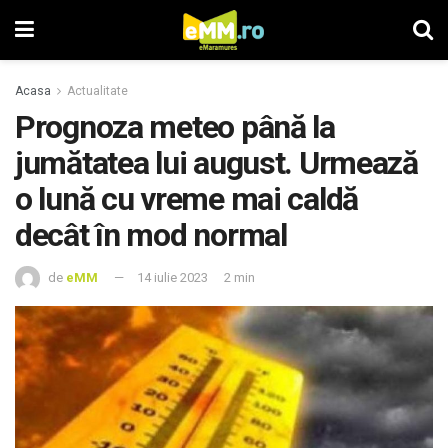
Acasa
Actualitate
Prognoza meteo până la
jumătatea lui august. Urmează
o lună cu vreme mai caldă
decât în mod normal
de
eMM
14 iulie 2023
2 min