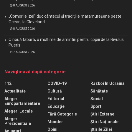
8 AUGUST 2026
„Comorile Izei” duc cântecul și tradițiile maramureșene peste
Ocean, la Cleveland
8 AUGUST 2026
O nouă tabără, o mulțime de amintiri pentru copiii de la Rivulus
Pueris
7 AUGUST 2026
Navighează după categorie
112
COVID-19
Război În Ucraina
Actualitate
Cultură
Sănătate
Alegeri
Editorial
Social
Europarlamentare
Educaţie
Sport
Alegeri Locale
Fără Categorie
Știri Externe
Alegeri
Monden
Știri Naționale
Prezidentiale
Opinii
Știrile Zilei
Anunturi