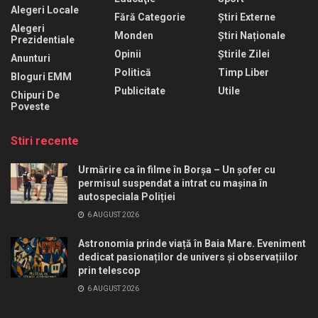
Alegeri Locale
Fără Categorie
Știri Externe
Alegeri
Monden
Știri Naționale
Prezidentiale
Opinii
Știrile Zilei
Anunturi
Politică
Timp Liber
Bloguri EMM
Publicitate
Utile
Chipuri De
Poveste
Stiri recente
Urmărire ca în filme în Borșa – Un șofer cu
permisul suspendat a intrat cu mașina în
autospeciala Poliției
6 AUGUST 2026
Astronomia prinde viață în Baia Mare. Eveniment
dedicat pasionaților de univers și observațiilor
prin telescop
6 AUGUST 2026