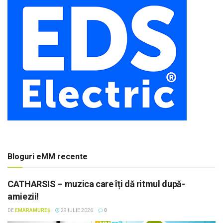
Bloguri eMM recente
CATHARSIS – muzica care îți dă ritmul după-
amiezii!
DE
EMARAMUREȘ
29 IULIE 2026
0