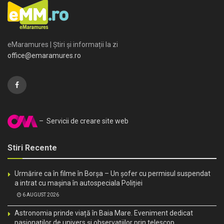
eMaramures | Știri și informații la zi
office@emaramures.ro
– Servicii de creare site web
Stiri Recente
Urmărire ca în filme în Borșa – Un șofer cu permisul suspendat
a intrat cu mașina în autospeciala Poliției
6 AUGUST 2026
Astronomia prinde viață în Baia Mare. Eveniment dedicat
pasionaților de univers și observațiilor prin telescop