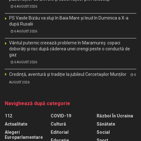
6 AUGUST 2026
PS Vasile Bizău va sluji în Baia Mare și Ieud în Duminica a X-a
după Rusalii
6 AUGUST 2026
Vântul puternic creează probleme în Maramureș: copaci
doborâți și risc după căderea unei crengi peste o conductă de
gaz
6 AUGUST 2026
Credință, aventură și tradiție la jubileul Cercetașilor Munților
6
AUGUST 2026
Navighează după categorie
112
COVID-19
Război În Ucraina
Actualitate
Cultură
Sănătate
Alegeri
Editorial
Social
Europarlamentare
Educaţie
Sport