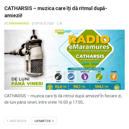
CATHARSIS – muzica care îți dă ritmul după-
amiezii!
DE
EMARAMUREȘ
29 IULIE 2026
0
CATHARSIS – muzica care îți dă ritmul după-amiezii! În fiecare zi,
de luni până vineri, între orele 16:00 și 17:00,...
ANTERIOR
URMATOR