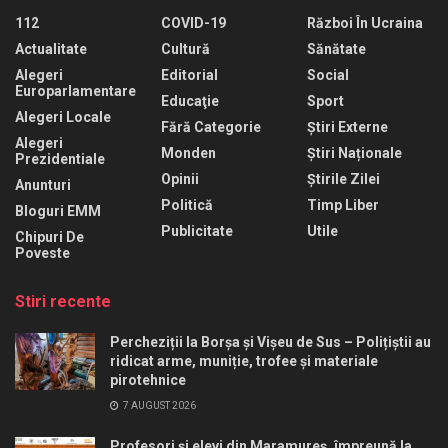
112
COVID-19
Război În Ucraina
Actualitate
Cultură
Sănătate
Alegeri
Editorial
Social
Europarlamentare
Educaţie
Sport
Alegeri Locale
Fără Categorie
Știri Externe
Alegeri
Monden
Știri Naționale
Prezidentiale
Opinii
Știrile Zilei
Anunturi
Politică
Timp Liber
Bloguri EMM
Publicitate
Utile
Chipuri De
Poveste
Stiri recente
Percheziții la Borșa și Vișeu de Sus – Polițiștii au
ridicat arme, muniție, trofee și materiale
pirotehnice
7 AUGUST 2026
Profesori și elevi din Maramureș, împreună la