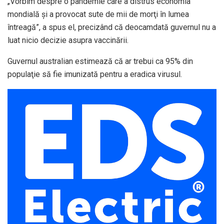
„Vorbim despre o pandemie care a distrus economia
mondială şi a provocat sute de mii de morţi în lumea
întreagă”, a spus el, precizând că deocamdată guvernul nu a
luat nicio decizie asupra vaccinării.
Guvernul australian estimează că ar trebui ca 95% din
populaţie să fie imunizată pentru a eradica virusul.