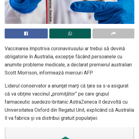
Vaccinarea împotriva coronavirusului ar trebui să devină
obligatorie în Australia, excepţie făcând persoanele cu
anumite probleme medicale, a declarat premierul australian
Scott Morrison, informează miercuri AFP.
Liderul conservator a anunţat marţi că ţara sa s-a asigurat
că va obţine vaccinul „promiţător” pe care grupul
farmaceutic suedezo-britanic AstraZeneca îl dezvoltă cu
Universitatea Oxford din Regatul Unit, explicând că Australia
îl va fabrica şi va distribui gratuit populaţiei.