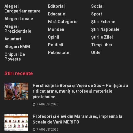
Alegeri
Editorial
Social
Europarlamentare
Educaţie
Sport
Alegeri Locale
Fără Categorie
Știri Externe
Alegeri
Monden
Știri Naționale
Prezidentiale
Opinii
Știrile Zilei
Anunturi
Politică
Timp Liber
Bloguri EMM
Publicitate
Utile
Chipuri De
Poveste
Stiri recente
Percheziții la Borșa și Vișeu de Sus – Polițiștii au
ridicat arme, muniție, trofee și materiale
pirotehnice
7 AUGUST 2026
Profesori și elevi din Maramureș, împreună la
Școala de Vară MERITO
7 AUGUST 2026