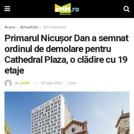
Acasa
Actualitate
Știri Naționale
Primarul Nicuşor Dan a semnat
ordinul de demolare pentru
Cathedral Plaza, o clădire cu 19
etaje
de
eMM
20 iulie 2022
1 min