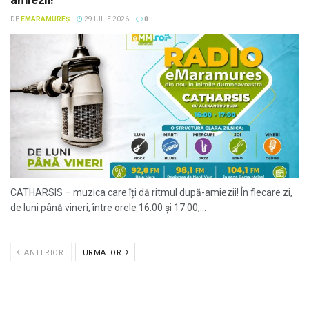
DE
EMARAMUREȘ
29 IULIE 2026
0
CATHARSIS – muzica care îți dă ritmul după-amiezii! În fiecare zi,
de luni până vineri, între orele 16:00 și 17:00,...
ANTERIOR
URMATOR