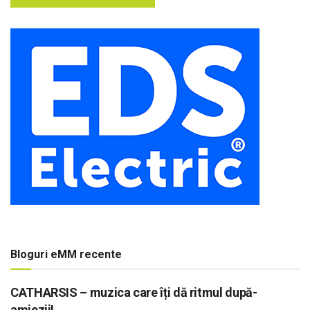
Bloguri eMM recente
CATHARSIS – muzica care îți dă ritmul după-
amiezii!