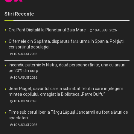
Stiri Recente
Ora Pară Digitală la Planetariul Baia Mare
10 AUGUST 2026
O femeie din Săpânța, dispărută fără urmă în Spania. Polițiștii
cer sprijinul populației
10 AUGUST 2026
Incendiu puternic în Nistru, două persoane rănite, una cu arsuri
pe 20% din corp
10 AUGUST 2026
Jean Piaget, savantul care a schimbat felul în care înțelegem
mintea copilului, omagiat la Biblioteca „Petre Dulfu”
10 AUGUST 2026
Filme sub cerul liber la Târgu Lăpuș! Jandarmii au fost alături de
spectatori
10 AUGUST 2026