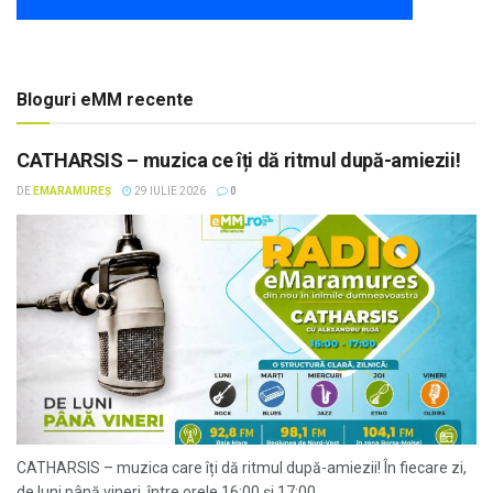
Bloguri eMM recente
CATHARSIS – muzica ce îți dă ritmul după-amiezii!
DE
EMARAMUREȘ
29 IULIE 2026
0
CATHARSIS – muzica care îți dă ritmul după-amiezii! În fiecare zi,
de luni până vineri, între orele 16:00 și 17:00,...