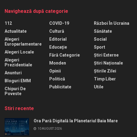
Navighează după categorie
112
COVID-19
Război În Ucraina
Actualitate
Cultură
Sănătate
Alegeri
Editorial
Social
Europarlamentare
Educaţie
Sport
Alegeri Locale
Fără Categorie
Știri Externe
Alegeri
Monden
Știri Naționale
Prezidentiale
Opinii
Știrile Zilei
Anunturi
Politică
Timp Liber
Bloguri EMM
Publicitate
Utile
Chipuri De
Poveste
Stiri recente
Ora Pară Digitală la Planetariul Baia Mare
10 AUGUST 2026