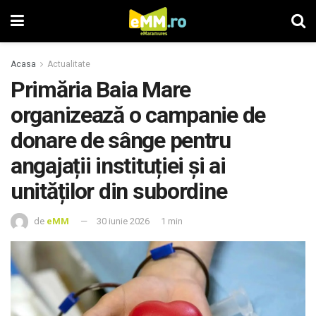
Acasa
Actualitate
Primăria Baia Mare
organizează o campanie de
donare de sânge pentru
angajații instituției și ai
unităților din subordine
de
eMM
30 iunie 2026
1 min