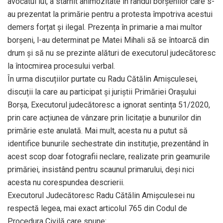
avocatul lui, a stârnit animozitate în rândul borșenilor care s-
au prezentat la primărie pentru a protesta împotriva acestui
demers forțat și ilegal. Prezența în primarie a mai multor
borșeni, l-au determinat pe Matei Mihali să se întoarcă din
drum și să nu se prezinte alături de executorul judecătoresc
la întocmirea procesului verbal.
În urma discuțiilor purtate cu Radu Cătălin Amișculesei,
discuții la care au participat și juriștii Primăriei Orașului
Borșa, Executorul judecătoresc a ignorat sentința 51/2020,
prin care acțiunea de vânzare prin licitație a bunurilor din
primărie este anulată. Mai mult, acesta nu a putut să
identifice bunurile sechestrate din instituție, prezentând în
acest scop doar fotografii neclare, realizate prin geamurile
primăriei, insistând pentru scaunul primarului, deși nici
acesta nu corespundea descrierii.
Executorul Judecătoresc Radu Cătălin Amișculesei nu
respectă legea, mai exact articolul 765 din Codul de
Procedura Civilă care spune: