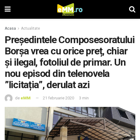
Acasa
Actualitate
Președintele Composesoratului
Borșa vrea cu orice preț, chiar
și ilegal, fotoliul de primar. Un
nou episod din telenovela
”licitația”, derulat azi
de
eMM
21 februarie 2020
3 min