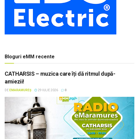
Bloguri eMM recente
CATHARSIS – muzica care îți dă ritmul după-
amiezii!
DE
EMARAMUREȘ
29 IULIE 2026
0