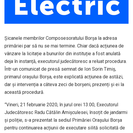
Șicanele membrilor Composesoratului Borșa la adresa
primăriei par să nu se mai termine. Chiar dacă acțiunea de
vânzare la licitație a bunurilor din instituție a fost anulată
deja în instanță, executorul judecătoresc a reluat procedura.
Într-un comunicat de presă semnat de Ion Sorin Timiș,
primarul orașului Borșa, este explicată acțiunea de astăzi,
dar și intervenția a câteva zeci de borșeni, prezenți și ei la
această procedură.
”Vineri, 21 februarie 2020, în jurul orei 13.00, Executorul
Judecătoresc Radu Cătălin Amișculesei, însoțit de jandarmi
și poliție, s-a prezentat la sediul Primăriei Orașului Borșa
pentru continuarea acțiunii de executare silită solicitată de