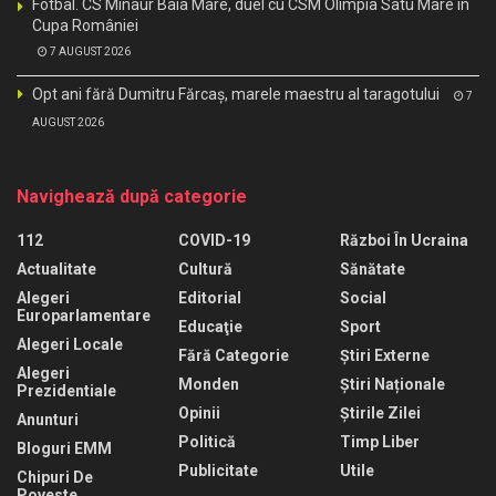
Fotbal. CS Minaur Baia Mare, duel cu CSM Olimpia Satu Mare în
Cupa României
7 AUGUST 2026
Opt ani fără Dumitru Fărcaș, marele maestru al taragotului
7
AUGUST 2026
Navighează după categorie
112
COVID-19
Război În Ucraina
Actualitate
Cultură
Sănătate
Alegeri
Editorial
Social
Europarlamentare
Educaţie
Sport
Alegeri Locale
Fără Categorie
Știri Externe
Alegeri
Monden
Știri Naționale
Prezidentiale
Opinii
Știrile Zilei
Anunturi
Politică
Timp Liber
Bloguri EMM
Publicitate
Utile
Chipuri De
Poveste