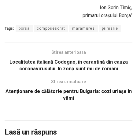
Ion Sorin Timiș,
primarul orașului Borșa”
Tags:
borsa
composesorat
maramures
primarie
Stirea anterioara
Localitatea italiană Codogno, în carantină din cauza
coronavirusului. În zonă sunt mii de români
Stirea urmatoare
Atenţionare de călătorie pentru Bulgaria: cozi uriașe în
vămi
Lasă un răspuns