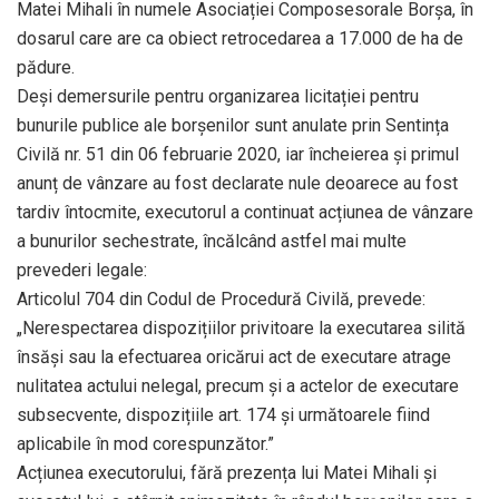
Matei Mihali în numele Asociației Composesorale Borșa, în
dosarul care are ca obiect retrocedarea a 17.000 de ha de
pădure.
Deși demersurile pentru organizarea licitației pentru
bunurile publice ale borșenilor sunt anulate prin Sentința
Civilă nr. 51 din 06 februarie 2020, iar încheierea și primul
anunț de vânzare au fost declarate nule deoarece au fost
tardiv întocmite, executorul a continuat acțiunea de vânzare
a bunurilor sechestrate, încălcând astfel mai multe
prevederi legale:
Articolul 704 din Codul de Procedură Civilă, prevede:
„Nerespectarea dispozițiilor privitoare la executarea silită
însăși sau la efectuarea oricărui act de executare atrage
nulitatea actului nelegal, precum și a actelor de executare
subsecvente, dispozițiile art. 174 și următoarele fiind
aplicabile în mod corespunzător.”
Acțiunea executorului, fără prezența lui Matei Mihali și