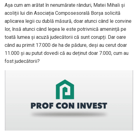
Așa cum am arătat în nenumărate rânduri, Matei Mihali și
acoliții lui din Asociația Composesorală Borșa solicită
aplicarea legii cu dublă măsură, doar atunci când le convine
lor, însă atunci când legea le este potrivnică amenință pe
toată lumea și acuză judecătorii că sunt corupți. Dar oare
când au primit 17.000 de ha de pădure, deși au cerut doar
11.000 și au putut dovedi că au deținut doar 7.000, cum au
fost judecătorii?