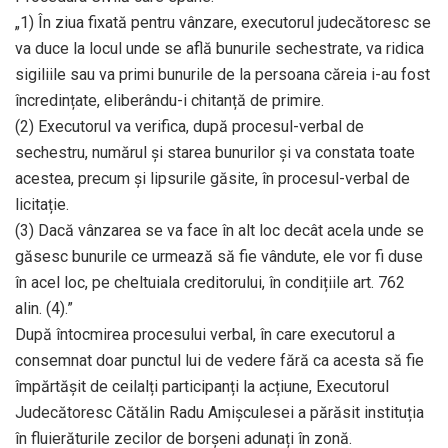
„1) În ziua fixată pentru vânzare, executorul judecătoresc se
va duce la locul unde se află bunurile sechestrate, va ridica
sigiliile sau va primi bunurile de la persoana căreia i-au fost
încredințate, eliberându-i chitanță de primire.
(2) Executorul va verifica, după procesul-verbal de
sechestru, numărul și starea bunurilor și va constata toate
acestea, precum și lipsurile găsite, în procesul-verbal de
licitație.
(3) Dacă vânzarea se va face în alt loc decât acela unde se
găsesc bunurile ce urmează să fie vândute, ele vor fi duse
în acel loc, pe cheltuiala creditorului, în condițiile art. 762
alin. (4).”
După întocmirea procesului verbal, în care executorul a
consemnat doar punctul lui de vedere fără ca acesta să fie
împărtășit de ceilalți participanți la acțiune, Executorul
Judecătoresc Cătălin Radu Amișculesei a părăsit instituția
în fluierăturile zecilor de borșeni adunați în zonă.