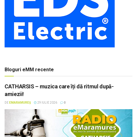
Bloguri eMM recente
CATHARSIS – muzica care îți dă ritmul după-
amiezii!
DE
EMARAMUREȘ
29 IULIE 2026
0