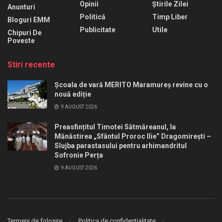
Opinii
Știrile Zilei
Anunturi
Politică
Timp Liber
Bloguri EMM
Publicitate
Utile
Chipuri De
Poveste
Stiri recente
Școala de vară MERITO Maramureș revine cu o
nouă ediție
9 AUGUST 2026
Preasfințitul Timotei Sătmăreanul, la
Mănăstirea „Sfântul Proroc Ilie” Dragomirești –
Slujba parastasului pentru arhimandritul
Sofronie Perța
9 AUGUST 2026
Termeni de folosire
Politica de confidentialitate