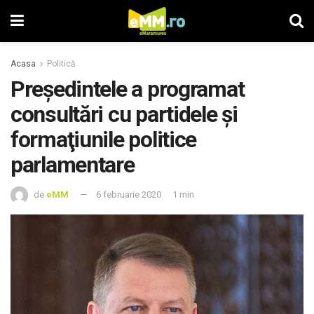
Acasa
Politică
Președintele a programat
consultări cu partidele şi
formaţiunile politice
parlamentare
de
eMM
6 februarie 2020
1 min