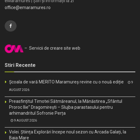
eMaramures | Știri și informații la zi
office@emaramures.ro
– Servicii de creare site web
Stiri Recente
Școala de vară MERITO Maramureș revine cu o nouă ediție
9
AUGUST 2026
Preasfințitul Timotei Sătmăreanul, la Mănăstirea „Sfântul
Proroc Ilie” Dragomirești – Slujba parastasului pentru
arhimandritul Sofronie Perța
9 AUGUST 2026
Volei. Știința Explorări începe noul sezon cu Arcada Galați, la
Baia Mare