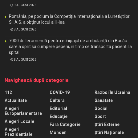
9 AUGUST 2026
România, pe podium la Competiția Internațională a Lunetiștilor.
S.I.A.S. a obținut locul al II-lea
8 AUGUST 2026
7000 de lei amendă pentru echipajul de ambulanță din Bacău
care a oprit să cumpere pepeni, în timp ce transporta pacienți la
spital
8 AUGUST 2026
Navighează după categorie
112
COVID-19
Război În Ucraina
Actualitate
Cultură
Sănătate
Alegeri
Editorial
Social
Europarlamentare
Educaţie
Sport
Alegeri Locale
Fără Categorie
Știri Externe
Alegeri
Monden
Știri Naționale
Prezidentiale