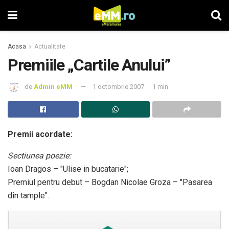
Acasa
Actualitate
Premiile „Cartile Anului”
de
Admin eMM
1 octombrie 2007
1 min
Premii acordate:
Sectiunea poezie:
Ioan Dragos – "Ulise in bucatarie";
Premiul pentru debut – Bogdan Nicolae Groza – "Pasarea
din tample".