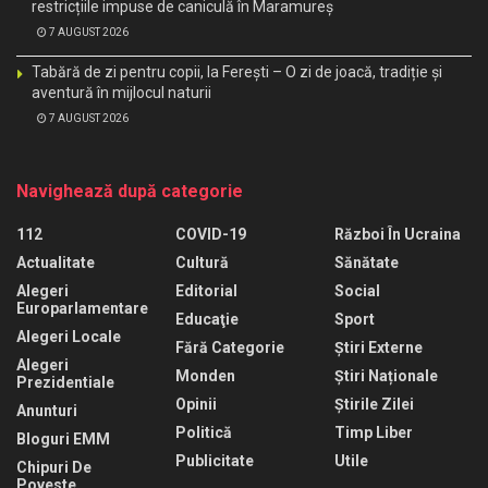
restricțiile impuse de caniculă în Maramureș
7 AUGUST 2026
Tabără de zi pentru copii, la Ferești – O zi de joacă, tradiție și
aventură în mijlocul naturii
7 AUGUST 2026
Navighează după categorie
112
COVID-19
Război În Ucraina
Actualitate
Cultură
Sănătate
Alegeri
Editorial
Social
Europarlamentare
Educaţie
Sport
Alegeri Locale
Fără Categorie
Știri Externe
Alegeri
Monden
Știri Naționale
Prezidentiale
Opinii
Știrile Zilei
Anunturi
Politică
Timp Liber
Bloguri EMM
Publicitate
Utile
Chipuri De
Poveste