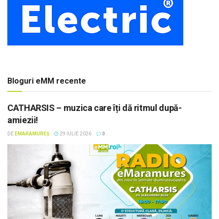
Bloguri eMM recente
CATHARSIS – muzica care îți dă ritmul după-
amiezii!
DE
EMARAMUREȘ
29 IULIE 2026
0