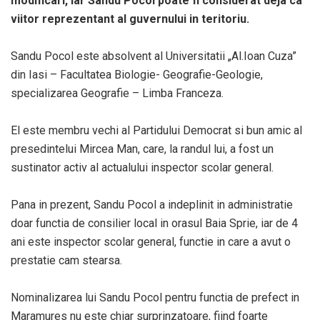
modificari, iar Sandu Pocol poate fi considerat deja ca
viitor reprezentant al guvernului in teritoriu.
Sandu Pocol este absolvent al Universitatii „Al.Ioan Cuza”
din Iasi – Facultatea Biologie- Geografie-Geologie,
specializarea Geografie – Limba Franceza.
El este membru vechi al Partidului Democrat si bun amic al
presedintelui Mircea Man, care, la randul lui, a fost un
sustinator activ al actualului inspector scolar general.
Pana in prezent, Sandu Pocol a indeplinit in administratie
doar functia de consilier local in orasul Baia Sprie, iar de 4
ani este inspector scolar general, functie in care a avut o
prestatie cam stearsa.
Nominalizarea lui Sandu Pocol pentru functia de prefect in
Maramures nu este chiar surprinzatoare, fiind foarte