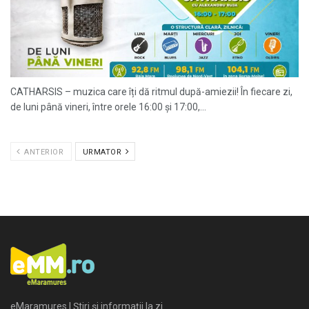
CATHARSIS – muzica care îți dă ritmul după-amiezii! În fiecare zi,
de luni până vineri, între orele 16:00 și 17:00,...
ANTERIOR
URMATOR
eMaramures | Știri și informații la zi