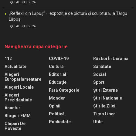
8 AUGUST 2026
„Reflexii din Lăpuș” – expoziție de pictură și sculptură, la Târgu
Lăpuș
8 AUGUST 2026
Navighează după categorie
112
COVID-19
Război În Ucraina
Actualitate
Cultură
Sănătate
Alegeri
Editorial
Social
Europarlamentare
Educaţie
Sport
Alegeri Locale
Fără Categorie
Știri Externe
Alegeri
Monden
Știri Naționale
Prezidentiale
Opinii
Știrile Zilei
Anunturi
Politică
Timp Liber
Bloguri EMM
Publicitate
Utile
Chipuri De
Poveste