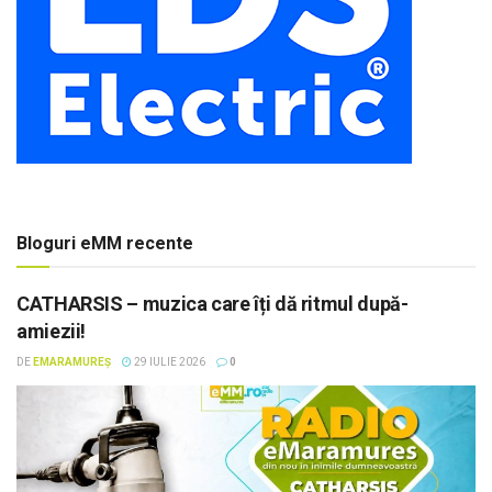
Bloguri eMM recente
CATHARSIS – muzica care îți dă ritmul după-
amiezii!
DE
EMARAMUREȘ
29 IULIE 2026
0