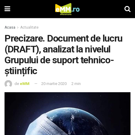
Acasa
Actualitate
Precizare. Document de lucru
(DRAFT), analizat la nivelul
Grupului de suport tehnico-
științific
de
eMM
20 martie 2020
2 min