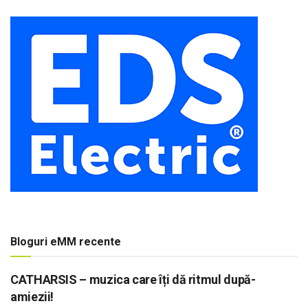
Bloguri eMM recente
CATHARSIS – muzica care îți dă ritmul după-
amiezii!