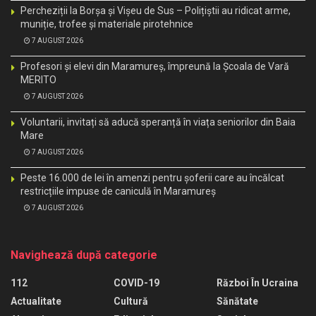
Percheziții la Borșa și Vișeu de Sus – Polițiștii au ridicat arme,
muniție, trofee și materiale pirotehnice
7 AUGUST 2026
Profesori și elevi din Maramureș, împreună la Școala de Vară
MERITO
7 AUGUST 2026
Voluntarii, invitați să aducă speranță în viața seniorilor din Baia
Mare
7 AUGUST 2026
Peste 16.000 de lei în amenzi pentru șoferii care au încălcat
restricțiile impuse de caniculă în Maramureș
7 AUGUST 2026
Navighează după categorie
112
COVID-19
Război În Ucraina
Actualitate
Cultură
Sănătate