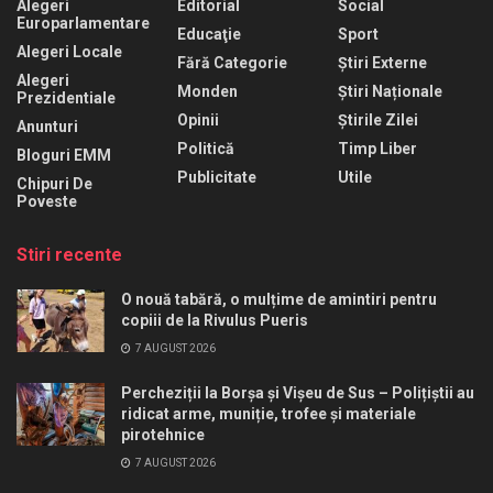
Alegeri
Editorial
Social
Europarlamentare
Educaţie
Sport
Alegeri Locale
Fără Categorie
Știri Externe
Alegeri
Monden
Știri Naționale
Prezidentiale
Opinii
Știrile Zilei
Anunturi
Politică
Timp Liber
Bloguri EMM
Publicitate
Utile
Chipuri De
Poveste
Stiri recente
O nouă tabără, o mulțime de amintiri pentru
copiii de la Rivulus Pueris
7 AUGUST 2026
Percheziții la Borșa și Vișeu de Sus – Polițiștii au
ridicat arme, muniție, trofee și materiale
pirotehnice
7 AUGUST 2026