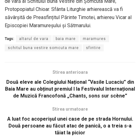
de vară al Schitului Buna Vestire din Șomcuta Mare,
Protopopiatul Chioar. Sfânta Liturghie arhierească va fi
săvârşită de Preasfințitul Părinte Timotei, arhiereu Vicar al
Episcopiei Maramureşului şi Sătmarului.
Tags:
altarul de vara
baia mare
maramures
schitul buna vestire somcuta mare
sfintire
Stirea anterioara
Două eleve ale Colegiului Național “Vasile Lucaciu” din
Baia Mare au obținut premiul I la Festivalul Internațional
de Muzică Francofonă „Chants, sons sur scène”
Stirea urmatoare
A luat foc acoperișul unei case de pe strada Hornului.
Două persoane au făcut atac de panică, o a treia s-a
tăiat la picior