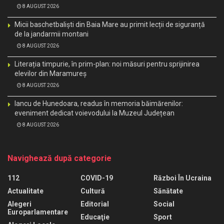
8 AUGUST 2026
Micii baschetbaliști din Baia Mare au primit lecții de siguranță
de la jandarmii montani
8 AUGUST 2026
Literația timpurie, în prim-plan: noi măsuri pentru sprijinirea
elevilor din Maramureș
8 AUGUST 2026
Iancu de Hunedoara, readus în memoria băimărenilor:
eveniment dedicat voievodului la Muzeul Județean
8 AUGUST 2026
Navighează după categorie
112
COVID-19
Război În Ucraina
Actualitate
Cultură
Sănătate
Alegeri
Editorial
Social
Europarlamentare
Educaţie
Sport