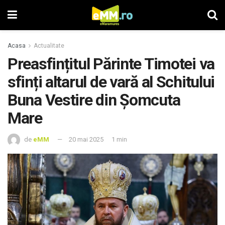
Acasa
Actualitate
Preasfințitul Părinte Timotei va
sfinți altarul de vară al Schitului
Buna Vestire din Șomcuta
Mare
de
eMM
20 mai 2025
1 min