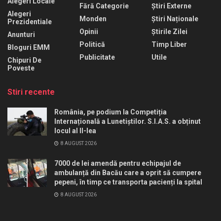
Alegeri Locale
Fără Categorie
Știri Externe
Alegeri
Monden
Știri Naționale
Prezidentiale
Opinii
Știrile Zilei
Anunturi
Politică
Timp Liber
Bloguri EMM
Publicitate
Utile
Chipuri De
Poveste
Stiri recente
România, pe podium la Competiția
Internațională a Lunetiștilor. S.I.A.S. a obținut
locul al II-lea
8 AUGUST 2026
7000 de lei amendă pentru echipajul de
ambulanță din Bacău care a oprit să cumpere
pepeni, în timp ce transporta pacienți la spital
8 AUGUST 2026