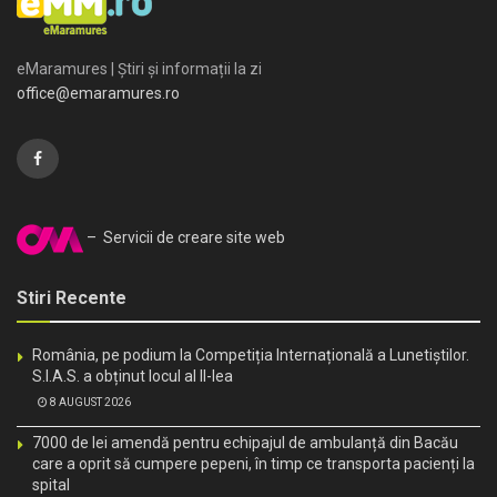
eMaramures | Știri și informații la zi
office@emaramures.ro
– Servicii de creare site web
Stiri Recente
România, pe podium la Competiția Internațională a Lunetiștilor.
S.I.A.S. a obținut locul al II-lea
8 AUGUST 2026
7000 de lei amendă pentru echipajul de ambulanță din Bacău
care a oprit să cumpere pepeni, în timp ce transporta pacienți la
spital