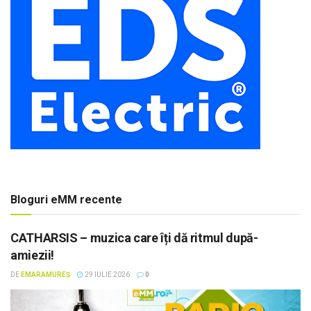
Bloguri eMM recente
CATHARSIS – muzica care îți dă ritmul după-
amiezii!
DE
EMARAMUREȘ
29 IULIE 2026
0