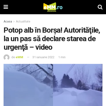
Acasa
Actualitate
Potop alb în Borşa! Autorităţile,
la un pas să declare starea de
urgenţă – video
de
eMM
31 ianuarie 2022
1 min