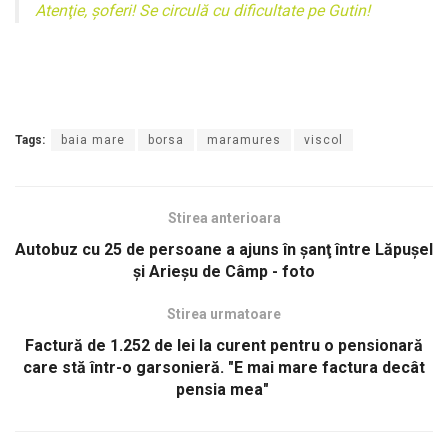
Atenţie, şoferi! Se circulă cu dificultate pe Gutin!
Tags:
baia mare
borsa
maramures
viscol
Stirea anterioara
Autobuz cu 25 de persoane a ajuns în şanţ între Lăpuşel
şi Arieşu de Câmp - foto
Stirea urmatoare
Factură de 1.252 de lei la curent pentru o pensionară
care stă într-o garsonieră. "E mai mare factura decât
pensia mea"