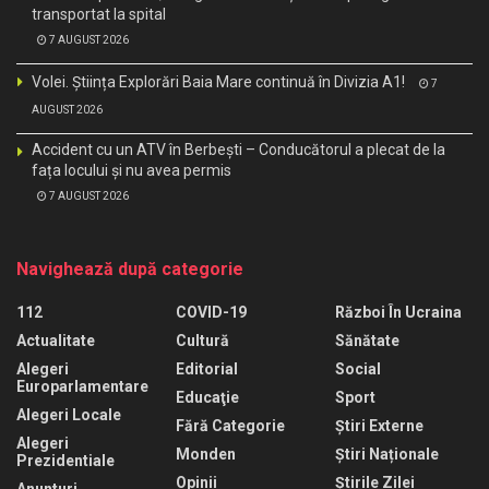
transportat la spital
7 AUGUST 2026
Volei. Știința Explorări Baia Mare continuă în Divizia A1!
7
AUGUST 2026
Accident cu un ATV în Berbești – Conducătorul a plecat de la
fața locului și nu avea permis
7 AUGUST 2026
Navighează după categorie
112
COVID-19
Război În Ucraina
Actualitate
Cultură
Sănătate
Alegeri
Editorial
Social
Europarlamentare
Educaţie
Sport
Alegeri Locale
Fără Categorie
Știri Externe
Alegeri
Monden
Știri Naționale
Prezidentiale
Opinii
Știrile Zilei