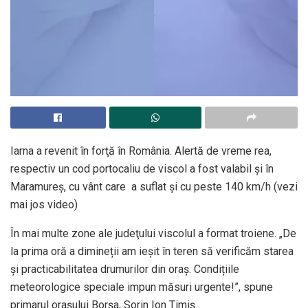
Iarna a revenit în forţă în România. Alertă de vreme rea,
respectiv un cod portocaliu de viscol a fost valabil şi în
Maramureş, cu vânt care a suflat şi cu peste 140 km/h (vezi
mai jos video)
În mai multe zone ale judeţului viscolul a format troiene. „De
la prima oră a dimineții am ieșit în teren să verificăm starea
și practicabilitatea drumurilor din oraș. Condițiile
meteorologice speciale impun măsuri urgente!”, spune
primarul oraşului Borşa, Sorin Ion Timiş.