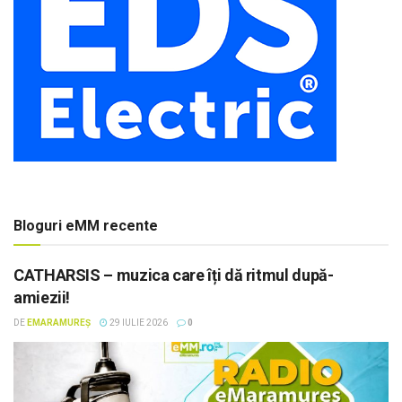
Bloguri eMM recente
CATHARSIS – muzica care îți dă ritmul după-
amiezii!
DE
EMARAMUREȘ
29 IULIE 2026
0