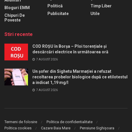
Anunturi
Politică
Timp Liber
Bloguri EMM
Publicitate
Utile
Chipuri De
Poveste
Stiri recente
COD ROȘU în Borșa – Ploi torențiale și
descărcări electrice în următoarea oră
7 AUGUST 2026
Un șofer din Sighetu Marmației a refuzat
recoltarea probelor biologice după ce etilotestul
a indicat 1,19 mg/l
7 AUGUST 2026
Termeni de folosire
Politica de confidentialitate
Politica cookies
Cazare Baia Mare
Pensiune Sighișoara