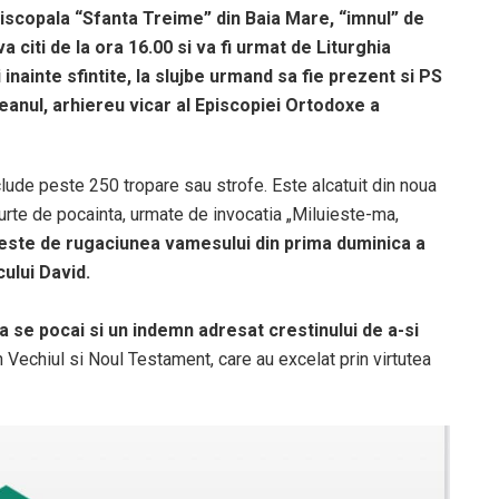
iscopala “Sfanta Treime” din Baia Mare, “imnul” de
a citi de la ora 16.00 si va fi urmat de Liturghia
 inainte sfintite, la slujbe urmand sa fie prezent si PS
teanul, arhiereu vicar al Episcopiei Ortodoxe a
clude peste 250 tropare sau strofe. Este alcatuit din noua
curte de pocainta, urmate de invocatia „Miluieste-ma,
este de rugaciunea vamesului din prima duminica a
ului David.
 se pocai si un indemn adresat crestinului de a-si
n Vechiul si Noul Testament, care au excelat prin virtutea