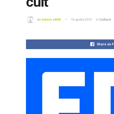
cult
de
Admin eMM
16 aprilie 2013
in
Cultură
Share on 