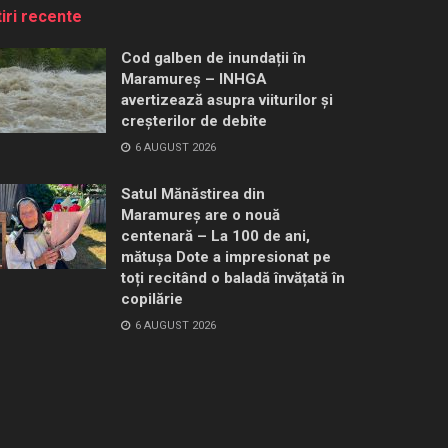
tiri recente
Cod galben de inundații în
Maramureș – INHGA
avertizează asupra viiturilor și
creșterilor de debite
6 AUGUST 2026
Satul Mănăstirea din
Maramureș are o nouă
centenară – La 100 de ani,
mătușa Dote a impresionat pe
toți recitând o baladă învățată în
copilărie
6 AUGUST 2026