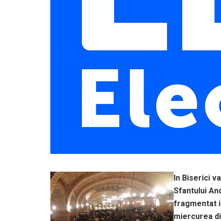
In Biserici v
Sfantului And
fragmentat in
miercurea di