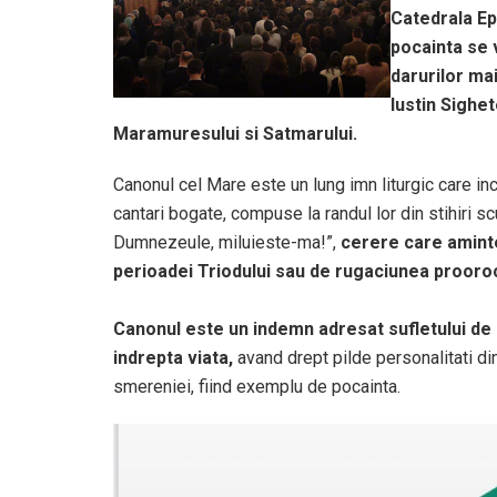
Catedrala Ep
pocainta se v
darurilor mai
Iustin Sighe
Maramuresului si Satmarului.
Canonul cel Mare este un lung imn liturgic care in
cantari bogate, compuse la randul lor din stihiri s
Dumnezeule, miluieste-ma!”,
cerere care amint
perioadei Triodului sau de rugaciunea prooroc
Canonul este un indemn adresat sufletului de a
indrepta viata,
avand drept pilde personalitati di
smereniei, fiind exemplu de pocainta.