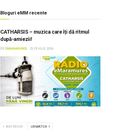
Bloguri eMM recente
CATHARSIS – muzica care îți dă ritmul
după-amiezii!
DE
EMARAMUREȘ
29 IULIE 2026
ANTERIOR
URMATOR