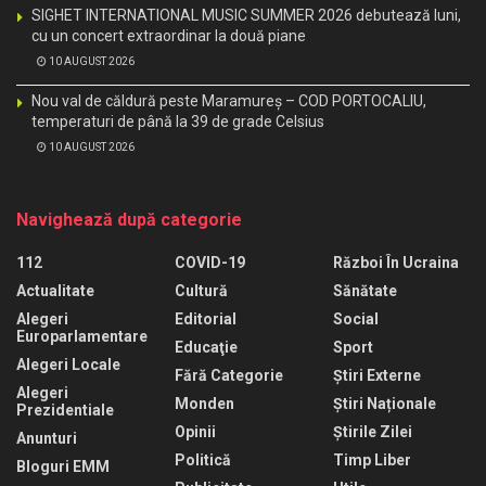
SIGHET INTERNATIONAL MUSIC SUMMER 2026 debutează luni,
cu un concert extraordinar la două piane
10 AUGUST 2026
Nou val de căldură peste Maramureș – COD PORTOCALIU,
temperaturi de până la 39 de grade Celsius
10 AUGUST 2026
Navighează după categorie
112
COVID-19
Război În Ucraina
Actualitate
Cultură
Sănătate
Alegeri
Editorial
Social
Europarlamentare
Educaţie
Sport
Alegeri Locale
Fără Categorie
Știri Externe
Alegeri
Monden
Știri Naționale
Prezidentiale
Opinii
Știrile Zilei
Anunturi
Politică
Timp Liber
Bloguri EMM