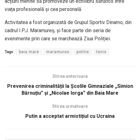
acțiuni menite să promoveze un echilibru sănătos între
viața profesională și cea personală.
Activitatea a fost organizată de Grupul Sportiv Dinamo, din
cadrul I.P.J. Maramureș, și face parte din seria de
evenimente prin care se marchează Ziua Poliției.
Tags:
baia mare
maramures
politie
tenis
Stirea anterioara
Prevenirea criminalității la Școlile Gimnaziale „Simion
Bărnuțiu” și „Nicolae Iorga” din Baia Mare
Stirea urmatoare
Putin a acceptat armistițiul cu Ucraina