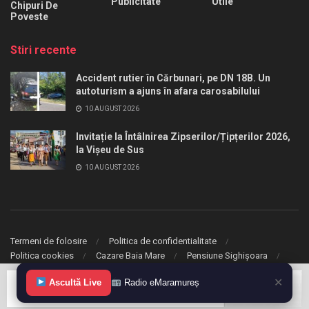
Publicitate
Utile
Chipuri De
Poveste
Stiri recente
Accident rutier în Cărbunari, pe DN 18B. Un
autoturism a ajuns în afara carosabilului
10 AUGUST 2026
Invitație la Întâlnirea Zipserilor/Țipțerilor 2026,
la Vișeu de Sus
10 AUGUST 2026
Termeni de folosire
Politica de confidentialitate
Politica cookies
Cazare Baia Mare
Pensiune Sighișoara
✕
© 2020 eMaramures. Toate drepturile rezervate.
Ascultă Live
Radio eMaramureș