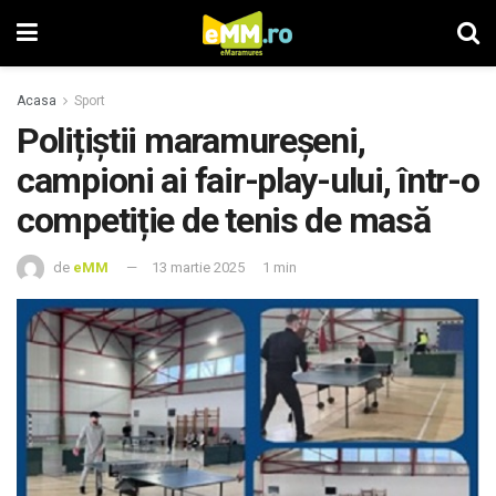
Acasa
Sport
Polițiștii maramureșeni,
campioni ai fair-play-ului, într-o
competiție de tenis de masă
de
eMM
13 martie 2025
1 min