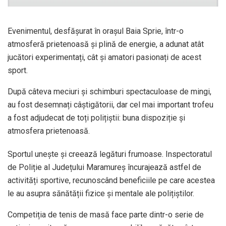
Evenimentul, desfășurat în orașul Baia Sprie, într-o
atmosferă prietenoasă și plină de energie, a adunat atât
jucători experimentați, cât și amatori pasionați de acest
sport.
După câteva meciuri și schimburi spectaculoase de mingi,
au fost desemnați câștigătorii, dar cel mai important trofeu
a fost adjudecat de toți polițiștii: buna dispoziție și
atmosfera prietenoasă.
Sportul unește și creează legături frumoase. Inspectoratul
de Poliție al Județului Maramureș încurajează astfel de
activități sportive, recunoscând beneficiile pe care acestea
le au asupra sănătății fizice și mentale ale polițiștilor.
Competiția de tenis de masă face parte dintr-o serie de