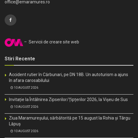
office@emaramures.ro
– Servicii de creare site web
Stiri Recente
Accident rutier în Cărbunari, pe DN 18B. Un autoturism a ajuns
în afara carosabilului
10 AUGUST 2026
Invitație la Întâlnirea Zipserilor/Țipțerilor 2026, la Vișeu de Sus
10 AUGUST 2026
Ziua Maramureșului, sărbătorită pe 15 august la Rohia și Târgu
Lăpuș
10 AUGUST 2026