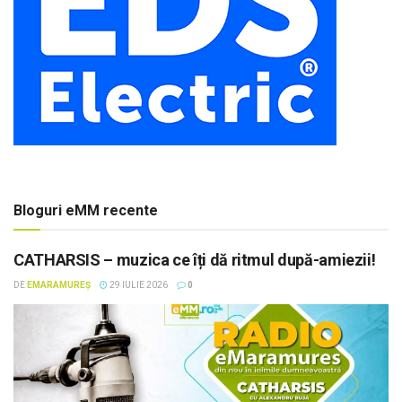
Bloguri eMM recente
CATHARSIS – muzica ce îți dă ritmul după-amiezii!
DE
EMARAMUREȘ
29 IULIE 2026
0