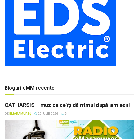
Bloguri eMM recente
CATHARSIS – muzica ce îți dă ritmul după-amiezii!
DE
EMARAMUREȘ
29 IULIE 2026
0