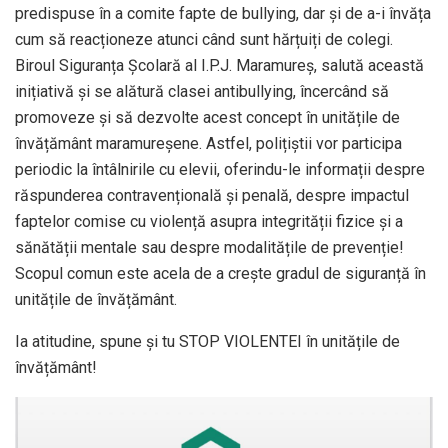
predispuse în a comite fapte de bullying, dar și de a-i învăța
cum să reacționeze atunci când sunt hărțuiți de colegi.
Biroul Siguranța Școlară al I.P.J. Maramureș, salută această
inițiativă și se alătură clasei antibullying, încercând să
promoveze și să dezvolte acest concept în unitățile de
învățământ maramureșene. Astfel, polițiștii vor participa
periodic la întâlnirile cu elevii, oferindu-le informații despre
răspunderea contravențională și penală, despre impactul
faptelor comise cu violență asupra integrității fizice și a
sănătății mentale sau despre modalitățile de prevenție!
Scopul comun este acela de a crește gradul de siguranță în
unitățile de învățământ.
Ia atitudine, spune și tu STOP VIOLENTEI în unitățile de
învățământ!