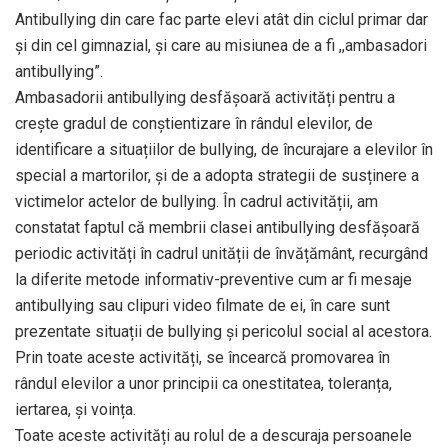
Antibullying din care fac parte elevi atât din ciclul primar dar
și din cel gimnazial, și care au misiunea de a fi ,,ambasadori
antibullying”.
Ambasadorii antibullying desfășoară activități pentru a
crește gradul de conștientizare în rândul elevilor, de
identificare a situațiilor de bullying, de încurajare a elevilor în
special a martorilor, și de a adopta strategii de susținere a
victimelor actelor de bullying. În cadrul activității, am
constatat faptul că membrii clasei antibullying desfășoară
periodic activități în cadrul unității de învățământ, recurgând
la diferite metode informativ-preventive cum ar fi mesaje
antibullying sau clipuri video filmate de ei, în care sunt
prezentate situații de bullying și pericolul social al acestora.
Prin toate aceste activități, se încearcă promovarea în
rândul elevilor a unor principii ca onestitatea, toleranța,
iertarea, și voința.
Toate aceste activități au rolul de a descuraja persoanele