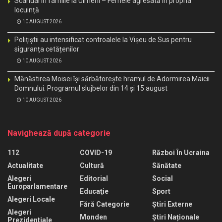
Scandal în familie la Ulmeni – Femeie agresată în propria
locuință
10 AUGUST 2026
Polițiștii au intensificat controalele la Vișeu de Sus pentru
siguranța cetățenilor
10 AUGUST 2026
Mănăstirea Moisei își sărbătorește hramul de Adormirea Maicii
Domnului. Programul slujbelor din 14 și 15 august
10 AUGUST 2026
Navighează după categorie
112
COVID-19
Război În Ucraina
Actualitate
Cultură
Sănătate
Alegeri
Editorial
Social
Europarlamentare
Educaţie
Sport
Alegeri Locale
Fără Categorie
Știri Externe
Alegeri
Monden
Știri Naționale
Prezidentiale