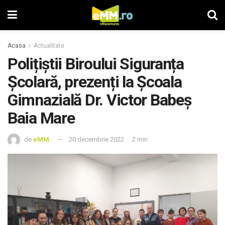
Acasa
Actualitate
Polițiștii Biroului Siguranța
Școlară, prezenți la Școala
Gimnazială Dr. Victor Babeș
Baia Mare
de
eMM
20 decembrie 2022
2 min