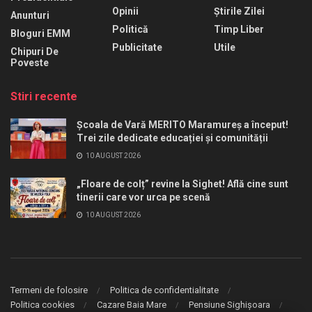
Opinii
Știrile Zilei
Anunturi
Politică
Timp Liber
Bloguri EMM
Publicitate
Utile
Chipuri De
Poveste
Stiri recente
Școala de Vară MERITO Maramureș a început!
Trei zile dedicate educației și comunității
10 AUGUST 2026
„Floare de colț” revine la Sighet! Află cine sunt
tinerii care vor urca pe scenă
10 AUGUST 2026
Termeni de folosire
Politica de confidentialitate
Politica cookies
Cazare Baia Mare
Pensiune Sighișoara