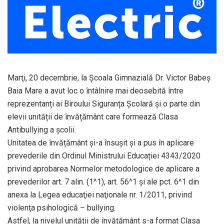
Marţi, 20 decembrie, la Școala Gimnazială Dr. Victor Babeș
Baia Mare a avut loc o întâlnire mai deosebită între
reprezentanți ai Biroului Siguranța Școlară și o parte din
elevii unității de învățământ care formează Clasa
Antibullying a școlii.
Unitatea de învățământ și-a însușit și a pus în aplicare
prevederile din Ordinul Ministrului Educației 4343/2020
privind aprobarea Normelor metodologice de aplicare a
prevederilor art. 7 alin. (1^1), art. 56^1 şi ale pct. 6^1 din
anexa la Legea educaţiei naţionale nr. 1/2011, privind
violenţa psihologică – bullying.
Astfel, la nivelul unității de învățământ s-a format Clasa