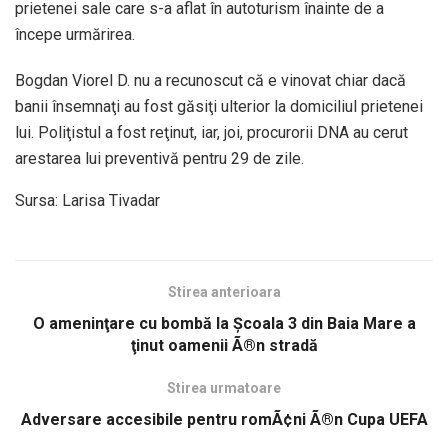
prietenei sale care s-a aflat în autoturism înainte de a
începe urmărirea.
Bogdan Viorel D. nu a recunoscut că e vinovat chiar dacă
banii însemnaţi au fost găsiţi ulterior la domiciliul prietenei
lui. Poliţistul a fost reţinut, iar, joi, procurorii DNA au cerut
arestarea lui preventivă pentru 29 de zile.
Sursa: Larisa Tivadar
Stirea anterioara
O ameninţare cu bombă la Şcoala 3 din Baia Mare a
ţinut oamenii Ã®n stradă
Stirea urmatoare
Adversare accesibile pentru romÃ¢ni Ã®n Cupa UEFA