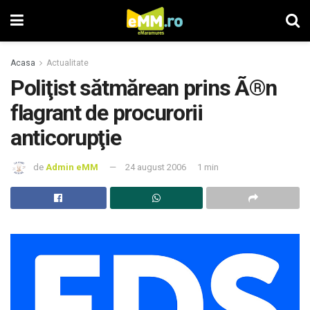
Acasa
Actualitate
Poliţist sătmărean prins Ã®n
flagrant de procurorii
anticorupţie
de
Admin eMM
24 august 2006
1 min