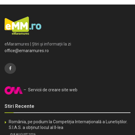
eMaramures | Știri și informații la zi
office@emaramures.ro
– Servicii de creare site web
Stiri Recente
România, pe podium la Competiția Internațională a Lunetiștilor.
S.I.A.S. a obținut locul al II-lea
8 AUGUST 2026