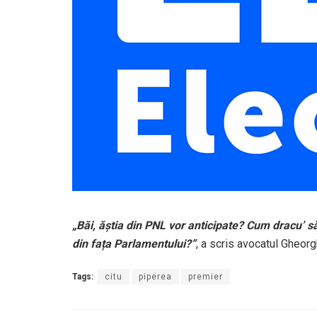
„Băi, ăștia din PNL vor anticipate? Cum dracu’ 
din fața Parlamentului?”
, a scris avocatul Gheor
Tags:
citu
piperea
premier