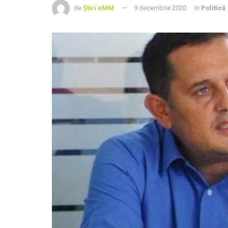
de
Știri eMM
9 decembrie 2020
in
Politică