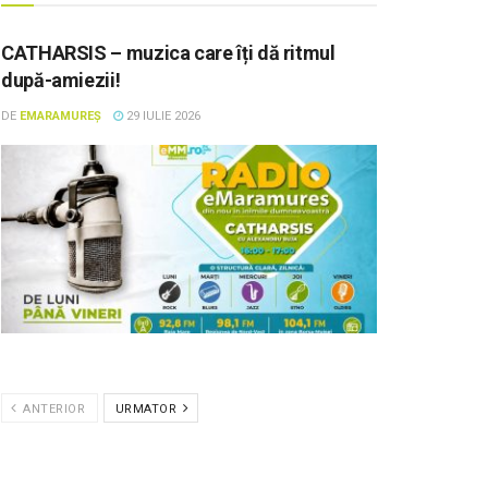
CATHARSIS – muzica care îți dă ritmul
după-amiezii!
DE
EMARAMUREȘ
29 IULIE 2026
ANTERIOR
URMATOR