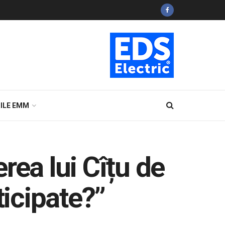
ILE EMM
rea lui Cîțu de
ticipate?”