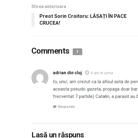
Stirea anterioara
Preot Sorin Croitoru: LĂSAȚI ÎN PACE
CRUCEA!
Comments
1
adrian din cluj
6 ani in urma
Io, unu’, am crezut ca la afisul asta de p
aceasta pseudo gazeta, propaga doar barfe
frecventat 7 partide) Catalin, a parasit au 
Răspunde
Lasă un răspuns