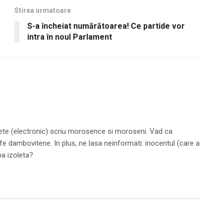
Stirea urmatoare
S-a încheiat numărătoarea! Ce partide vor
intra în noul Parlament
erete (electronic) scriu morosence si moroseni. Vad ca
 dambovitene. In plus, ne lasa neinformati: inocentul (care a
ba izoleta?