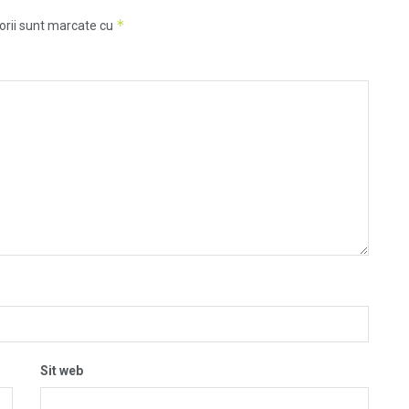
*
orii sunt marcate cu
Sit web