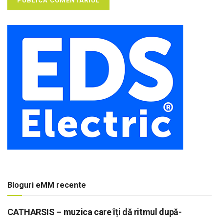
Bloguri eMM recente
CATHARSIS – muzica care îți dă ritmul după-