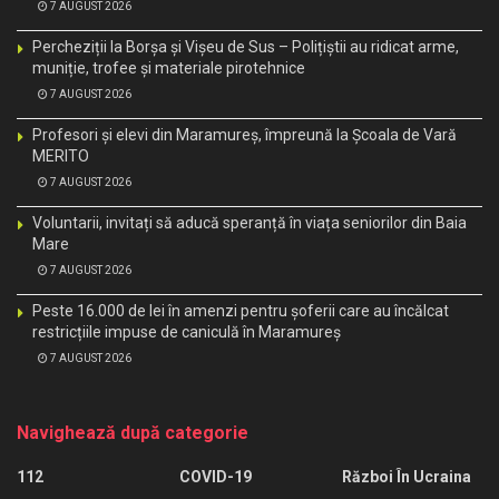
7 AUGUST 2026
Percheziții la Borșa și Vișeu de Sus – Polițiștii au ridicat arme,
muniție, trofee și materiale pirotehnice
7 AUGUST 2026
Profesori și elevi din Maramureș, împreună la Școala de Vară
MERITO
7 AUGUST 2026
Voluntarii, invitați să aducă speranță în viața seniorilor din Baia
Mare
7 AUGUST 2026
Peste 16.000 de lei în amenzi pentru șoferii care au încălcat
restricțiile impuse de caniculă în Maramureș
7 AUGUST 2026
Navighează după categorie
112
COVID-19
Război În Ucraina