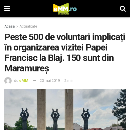
Acasa
Actualitate
Peste 500 de voluntari implicați
în organizarea vizitei Papei
Francisc la Blaj. 150 sunt din
Maramureș
de
eMM
20 mai 2019
2 min