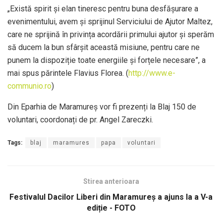
„Există spirit și elan tineresc pentru buna desfășurare a
evenimentului, avem și sprijinul Serviciului de Ajutor Maltez,
care ne sprijină în privința acordării primului ajutor și sperăm
să ducem la bun sfârșit această misiune, pentru care ne
punem la dispoziție toate energiile și forțele necesare”, a
mai spus părintele Flavius Florea. (
http://www.e-
communio.ro
)
Din Eparhia de Maramureș vor fi prezenți la Blaj 150 de
voluntari, coordonați de pr. Angel Zareczki.
Tags:
blaj
maramures
papa
voluntari
Stirea anterioara
Festivalul Dacilor Liberi din Maramureș a ajuns la a V-a
ediție - FOTO