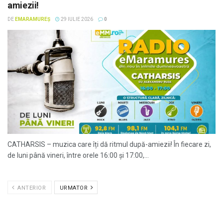
amiezii!
DE
EMARAMUREȘ
29 IULIE 2026
0
CATHARSIS – muzica care îți dă ritmul după-amiezii! În fiecare zi,
de luni până vineri, între orele 16:00 și 17:00,...
ANTERIOR
URMATOR