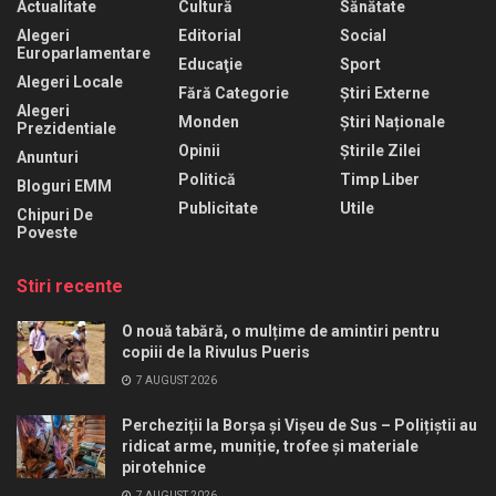
Actualitate
Cultură
Sănătate
Alegeri
Editorial
Social
Europarlamentare
Educaţie
Sport
Alegeri Locale
Fără Categorie
Știri Externe
Alegeri
Monden
Știri Naționale
Prezidentiale
Opinii
Știrile Zilei
Anunturi
Politică
Timp Liber
Bloguri EMM
Publicitate
Utile
Chipuri De
Poveste
Stiri recente
O nouă tabără, o mulțime de amintiri pentru
copiii de la Rivulus Pueris
7 AUGUST 2026
Percheziții la Borșa și Vișeu de Sus – Polițiștii au
ridicat arme, muniție, trofee și materiale
pirotehnice
7 AUGUST 2026