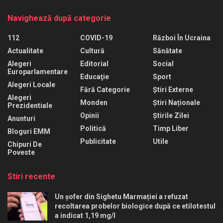
Navighează după categorie
112
COVID-19
Război În Ucraina
Actualitate
Cultură
Sănătate
Alegeri
Editorial
Social
Europarlamentare
Educaţie
Sport
Alegeri Locale
Fără Categorie
Știri Externe
Alegeri
Monden
Știri Naționale
Prezidentiale
Opinii
Știrile Zilei
Anunturi
Politică
Timp Liber
Bloguri EMM
Publicitate
Utile
Chipuri De
Poveste
Stiri recente
Un șofer din Sighetu Marmației a refuzat
recoltarea probelor biologice după ce etilotestul
a indicat 1,19 mg/l