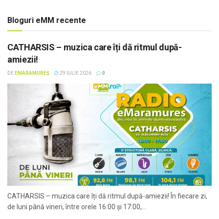
Bloguri eMM recente
CATHARSIS – muzica care îți dă ritmul după-
amiezii!
DE
EMARAMUREȘ
29 IULIE 2026
0
CATHARSIS – muzica care îți dă ritmul după-amiezii! În fiecare zi,
de luni până vineri, între orele 16:00 și 17:00,...