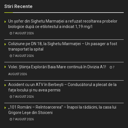
Stiri Recente
Un șofer din Sighetu Marmației a refuzat recoltarea probelor
biologice după ce etilotestul a indicat 1,19 mg/l
7 AUGUST 2026
Coliziune pe DN 18, la Sighetu Marmației – Un pasager a fost
transportat la spital
7 AUGUST 2026
Volei. Știința Explorări Baia Mare continuă în Divizia A1!
7
AUGUST 2026
Accident cu un ATV în Berbești – Conducătorul a plecat de la
fața locului și nu avea permis
7 AUGUST 2026
„101 Români – Reîntoarcerea” – Înapoi la rădăcini, la casa lui
Grigore Leșe din Stoiceni
7 AUGUST 2026