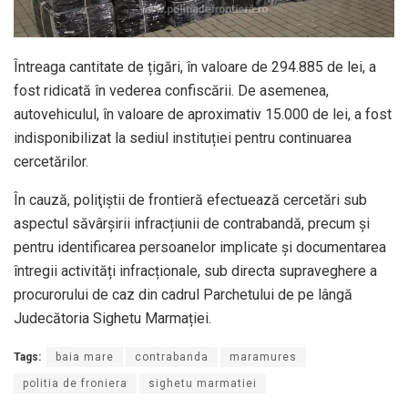
Întreaga cantitate de țigări, în valoare de 294.885 de lei, a
fost ridicată în vederea confiscării. De asemenea,
autovehiculul, în valoare de aproximativ 15.000 de lei, a fost
indisponibilizat la sediul instituției pentru continuarea
cercetărilor.
În cauză, poliţiştii de frontieră efectuează cercetări sub
aspectul săvârșirii infracțiunii de contrabandă, precum și
pentru identificarea persoanelor implicate și documentarea
întregii activități infracționale, sub directa supraveghere a
procurorului de caz din cadrul Parchetului de pe lângă
Judecătoria Sighetu Marmației.
Tags:
baia mare
contrabanda
maramures
politia de froniera
sighetu marmatiei