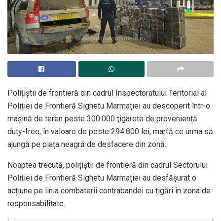
Polițiștii de frontieră din cadrul Inspectoratului Teritorial al
Poliției de Frontieră Sighetu Marmației au descoperit într-o
mașină de teren peste 300.000 ţigarete de proveniență
duty-free, în valoare de peste 294.800 lei, marfă ce urma să
ajungă pe piața neagră de desfacere din zonă.
Noaptea trecută, polițiștii de frontieră din cadrul Sectorului
Poliției de Frontieră Sighetu Marmației au desfășurat o
acțiune pe linia combaterii contrabandei cu țigări în zona de
responsabilitate.