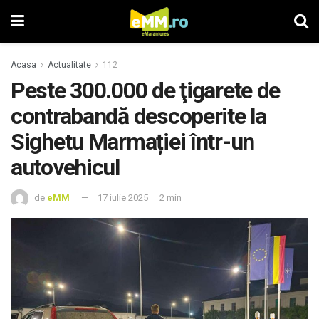
Acasa
Actualitate
112
Peste 300.000 de ţigarete de
contrabandă descoperite la
Sighetu Marmației într-un
autovehicul
de
eMM
17 iulie 2025
2 min