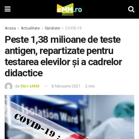
Acasa
Actualitate
Sănătate
COVID-19
Peste 1,38 milioane de teste
antigen, repartizate pentru
testarea elevilor și a cadrelor
didactice
de
Știri eMM
8 februarie 2021
2 min