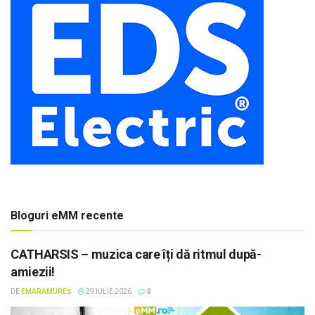
Bloguri eMM recente
CATHARSIS – muzica care îți dă ritmul după-
amiezii!
DE
EMARAMUREȘ
29 IULIE 2026
0