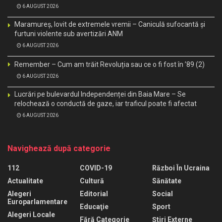
6 AUGUST 2026
Maramureș, lovit de extremele vremii – Caniculă sufocantă și
furtuni violente sub avertizări ANM
6 AUGUST 2026
Remember – Cum am trăit Revoluția sau ce o fi fost în ’89 (2)
6 AUGUST 2026
Lucrări pe bulevardul Independenței din Baia Mare – Se
relochează o conductă de gaze, iar traficul poate fi afectat
6 AUGUST 2026
Navighează după categorie
112
COVID-19
Război În Ucraina
Actualitate
Cultură
Sănătate
Alegeri
Editorial
Social
Europarlamentare
Educaţie
Sport
Alegeri Locale
Fără Categorie
Știri Externe