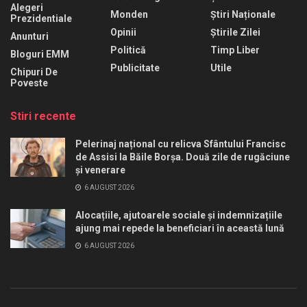
Alegeri
Monden
Știri Naționale
Prezidentiale
Opinii
Știrile Zilei
Anunturi
Politică
Timp Liber
Bloguri EMM
Publicitate
Utile
Chipuri De
Poveste
Stiri recente
Pelerinaj național cu relicva Sfântului Francisc
de Assisi la Băile Borșa. Două zile de rugăciune
și venerare
6 AUGUST 2026
Alocațiile, ajutoarele sociale și indemnizațiile
ajung mai repede la beneficiari în această lună
6 AUGUST 2026