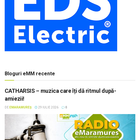
Bloguri eMM recente
CATHARSIS – muzica care îți dă ritmul după-
amiezii!
DE
EMARAMUREȘ
29 IULIE 2026
0