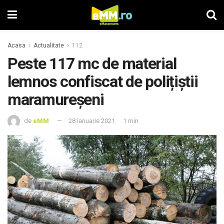
Acasa
Actualitate
112
Peste 117 mc de material
lemnos confiscat de polițiștii
maramureșeni
de
eMM
28 ianuarie 2021
1 min