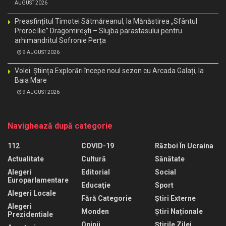
AUGUST 2026
Preasfințitul Timotei Sătmăreanul, la Mănăstirea „Sfântul
Proroc Ilie” Dragomirești – Slujba parastasului pentru
arhimandritul Sofronie Perța
9 AUGUST 2026
Volei. Știința Explorări începe noul sezon cu Arcada Galați, la
Baia Mare
9 AUGUST 2026
Navighează după categorie
112
COVID-19
Război În Ucraina
Actualitate
Cultură
Sănătate
Alegeri
Editorial
Social
Europarlamentare
Educaţie
Sport
Alegeri Locale
Fără Categorie
Știri Externe
Alegeri
Monden
Știri Naționale
Prezidentiale
Opinii
Știrile Zilei