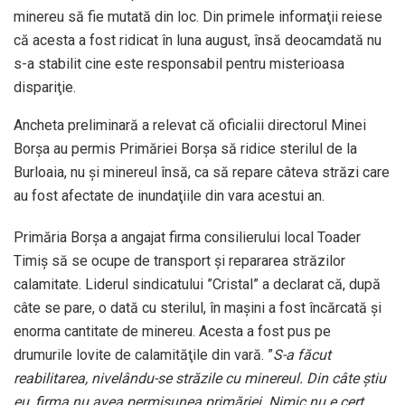
minereu să fie mutată din loc. Din primele informaţii reiese
că acesta a fost ridicat în luna august, însă deocamdată nu
s-a stabilit cine este responsabil pentru misterioasa
dispariţie.
Ancheta preliminară a relevat că oficialii directorul Minei
Borşa au permis Primăriei Borşa să ridice sterilul de la
Burloaia, nu şi minereul însă, ca să repare câteva străzi care
au fost afectate de inundaţiile din vara acestui an.
Primăria Borşa a angajat firma consilierului local Toader
Timiş să se ocupe de transport şi repararea străzilor
calamitate. Liderul sindicatului ”Cristal” a declarat că, după
câte se pare, o dată cu sterilul, în maşini a fost încărcată şi
enorma cantitate de minereu. Acesta a fost pus pe
drumurile lovite de calamităţile din vară. ”
S-a făcut
reabilitarea, nivelându-se străzile cu minereul. Din câte ştiu
eu, firma nu avea permisunea primăriei. Nimic nu e cert