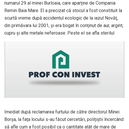
numarul 29 al minei Burloaia, care aparţine de Compania
Remin Baia Mare. El a precizat că stocul a fost constituit la
scurtă vreme după accidentul ecologic de la iazul Novăţ,
din primăvara lui 2001, şi era bogat în conţinut de aur, argint,
cupru şi alte metale neferoase. Peste el se afla sterilul.
Imediat după reclamarea furtului de către directorul Minei
Borşa, la faţa locului s-au făcut cercetări, poliţiştii încercând
să afle cum a fost posibil ca o cantitate atât de mare de