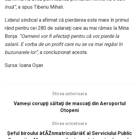
însă”,
a spus Tiberiu Mihali.
Liderul sindical a afirmat că pierderea este mare în primul
rând pentru cei 280 de salariaţi care au mai rămas la Mina
Borşa.
”Oamenii vor fi afectaţi pentru că vor pierde la
salarii. E vorba de un profit care nu se va mai regăsi în
buzunarele lor”,
a concluzionat acesta.
Sursa: Ioana Oşan
Stirea anterioara
Vameşi corupţi săltaţi de mascaţi din Aeroportul
Otopeni
Stirea urmatoare
Şeful biroului â€ÃŽnmatriculăriâ€ al Serviciului Public