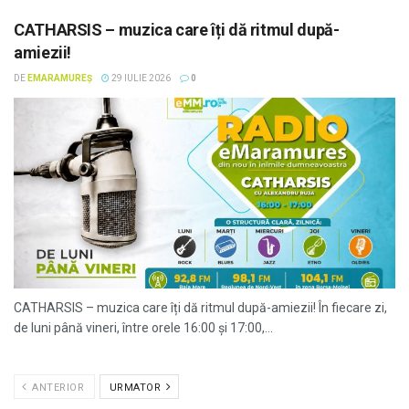
CATHARSIS – muzica care îți dă ritmul după-
amiezii!
DE
EMARAMUREȘ
29 IULIE 2026
0
CATHARSIS – muzica care îți dă ritmul după-amiezii! În fiecare zi,
de luni până vineri, între orele 16:00 și 17:00,...
ANTERIOR
URMATOR