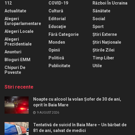
112
COVID-19
Război În Ucraina
Actualitate
Cultură
Sănătate
Alegeri
Editorial
Social
Europarlamentare
Educaţie
Sport
Alegeri Locale
Fără Categorie
Știri Externe
Alegeri
Monden
Știri Naționale
Prezidentiale
Opinii
Știrile Zilei
Anunturi
Politică
Timp Liber
Bloguri EMM
Publicitate
Utile
Chipuri De
Poveste
Stiri recente
Noapte cu alcool la volan Șofer de 30 de ani,
oprit în Baia Mare
9 AUGUST 2026
Tentativă de suicid în Baia Mare – Un bărbat de
81 de ani, salvat de medici